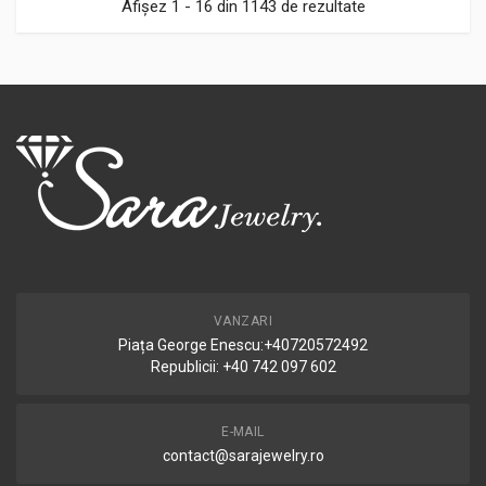
Afișez 1 - 16 din 1143 de rezultate
VANZARI
Piața George Enescu:+40720572492
Republicii: +40 742 097 602
E-MAIL
contact@sarajewelry.ro