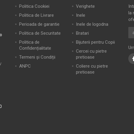
Politica Cookiei
Verighete
In
la 
Politica de Livrare
Inele
of
Perioada de garantie
Inele de logodna
Politica de Securitate
Bratari
ro
Politica de
Bijuterii pentru Copii
Ur
Confidențialitate
Cercei cu pietre
Termeni și Condiții
pretioase
V
ANPC
Coliere cu pietre
pretioase
0