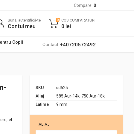
Compare:
0
Bună, autentifică-te
COS CUMPARATURI
0
Contul meu
0
lei
pentru Copii
+40720572492
Contact
m-
SKU
sd525
Aliaj
585 Aur-14k, 750 Aur-18k
Latime
9 mm
ere, el
ALIAJ