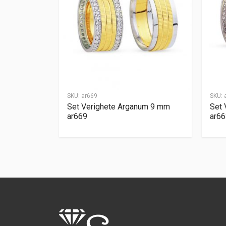
SKU:
ar669
SKU:
Set Verighete Arganum 9 mm
Set 
ar669
ar66