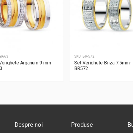
ar663
SKU:
BR-572
Verighete Arganum 9 mm
Set Verighete Briza 7.5mm-
3
BR572
Despre noi
Produse
Bu