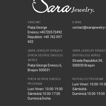
VANZARI
E-MAIL
Piața George
contact@sarajewelry.
Enescu:+40720572492
Republicii: +40 742 097
602
SARA JEWELRY BRAȘOV
SARA JEWELRY BRAȘO
(PIAȚA GEORGE ENESCU)
(REPUBLICII) ADRES
ADRES
Strada Republicii 34,
Piața George Enescu 6,
500030 Brașov
Brașov 500031
PIAȚA GEORGE ENESCU
REPUBLICII PROGRAM
PROGRAM
Luni-Vineri: 10.00-19.3
Luni-Vineri: 10.00-19.00
Sâmbătă-
Sâmbătă:10.00-17.00
Duminică:10.00-19.00
Duminică:Închis