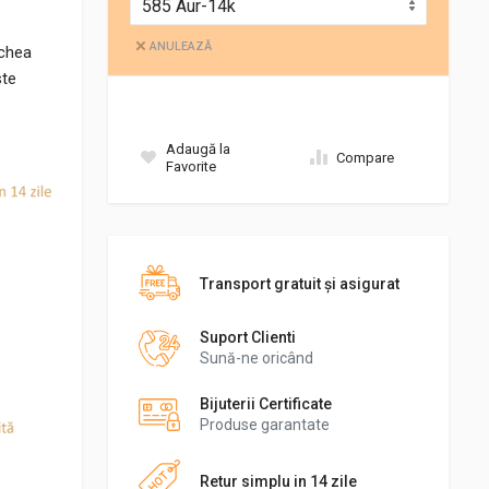
ANULEAZĂ
echea
ste
Adaugă la
Compare
Favorite
Transport gratuit şi asigurat
Suport Clienti
Sună-ne oricând
Bijuterii Certificate
Produse garantate
Retur simplu in 14 zile