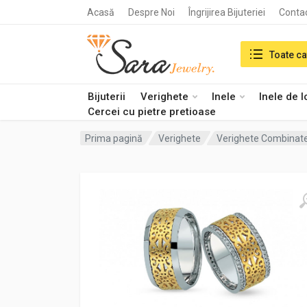
Acasă
Despre Noi
Îngrijirea Bijuteriei
Conta
Search in:
Toate ca
Bijuterii
Verighete
Inele
Inele de 
Cercei cu pietre pretioase
Prima pagină
Verighete
Verighete Combinat