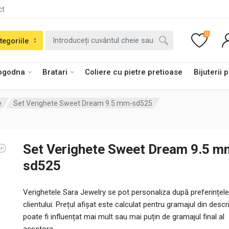
ct
0
tegoriile
logodna
Bratari
Coliere cu pietre pretioase
Bijuterii 
e
Set Verighete Sweet Dream 9.5 mm-sd525
Set Verighete Sweet Dream 9.5 m
sd525
Verighetele Sara Jewelry se pot personaliza după preferințele
clientului. Prețul afișat este calculat pentru gramajul din descri
poate fi influențat mai mult sau mai puțin de gramajul final al