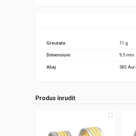
Greutate
11 g
Dimensiuni
9,5 mm
Aliaj
585 Aur
Produs înrudit