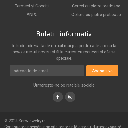
Termeni și Condiții
Cercei cu pietre pretioase
ANPC
Coliere cu pietre pretioase
Buletin informativ
Introdu adresa ta de e-mail mai jos pentru a te abona la
newsletter-ul nostru și fii la curent cu reduceri și oferte
speciale.
Abonati-va
Urmărește-ne pe rețelele sociale
Facebook
Instagram
© 2024 SaraJewelry.ro
Continuarea navigării prin site reprezintă acordul dumneavoastră