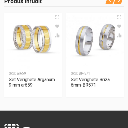
Produs înrudit
SKU:
ar659
SKU:
BR-571
Set Verighete Arganum
Set Verighete Briza
9 mm ar659
6mm-BR571