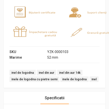
SKU
YZK-0000103
Marime
52 mm
Tags:
inel de logodna
inel din aur
inel din aur 14k
inele de logodna cu pietre semi
inele de logodna
inel
Specificatii