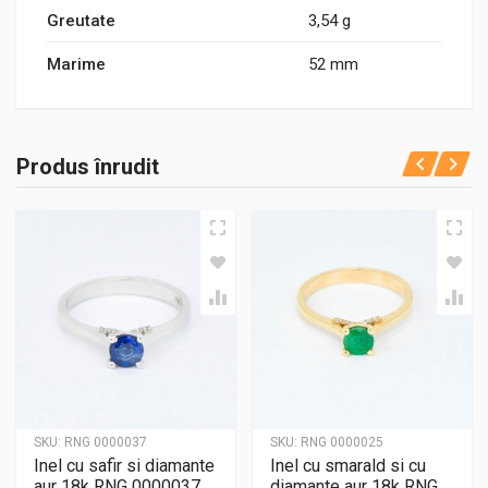
Greutate
3,54 g
Marime
52 mm
Produs înrudit
SKU:
RNG 0000037
SKU:
RNG 0000025
Inel cu safir si diamante
Inel cu smarald si cu
aur 18k RNG 0000037
diamante aur 18k RNG