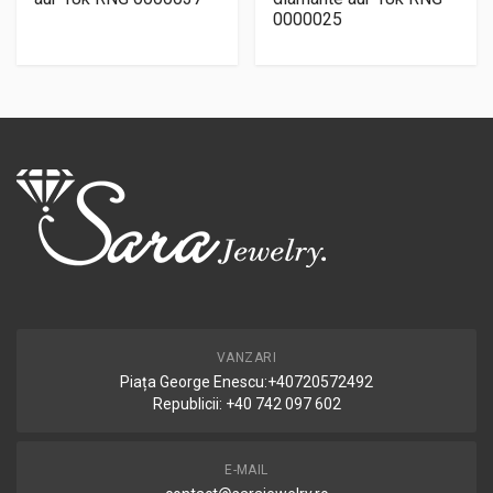
0000025
VANZARI
Piața George Enescu:+40720572492
Republicii: +40 742 097 602
E-MAIL