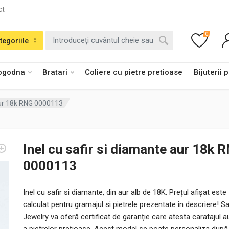
ct
0
tegoriile
logodna
Bratari
Coliere cu pietre pretioase
Bijuterii 
 aur 18k RNG 0000113
Inel cu safir si diamante aur 18k 
0000113
Inel cu safir si diamante, din aur alb de 18K. Prețul afișat este
calculat pentru gramajul si pietrele prezentate in descriere! S
Jewelry va oferă certificat de garanție care atesta caratajul au