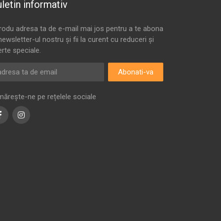
letin informativ
trodu adresa ta de e-mail mai jos pentru a te abona
newsletter-ul nostru și fii la curent cu reduceri și
erte speciale.
Abonati-va
mărește-ne pe rețelele sociale
Facebook
Instagram