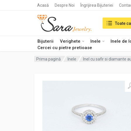
Acasă
Despre Noi
Îngrijirea Bijuteriei
Conta
Search in:
Toate ca
Bijuterii
Verighete
Inele
Inele de 
Cercei cu pietre pretioase
Prima pagină
Inele
Inel cu safir si diamante