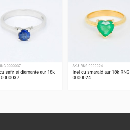
RNG 0000037
SKU:
RNG 0000024
 cu safir si diamante aur 18k
Inel cu smarald aur 18k RNG
 0000037
0000024