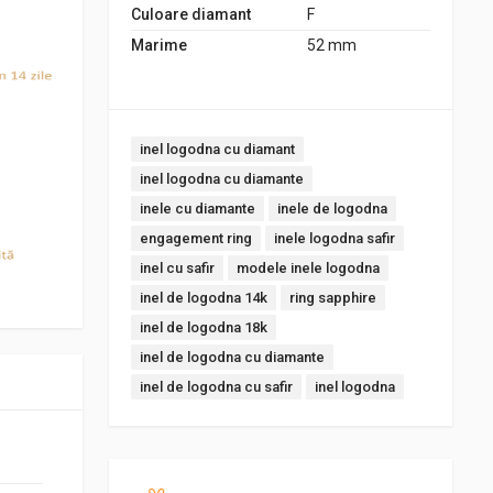
Culoare diamant
F
Marime
52 mm
Tags:
inel logodna cu diamant
inel logodna cu diamante
inele cu diamante
inele de logodna
engagement ring
inele logodna safir
inel cu safir
modele inele logodna
inel de logodna 14k
ring sapphire
inel de logodna 18k
inel de logodna cu diamante
inel de logodna cu safir
inel logodna