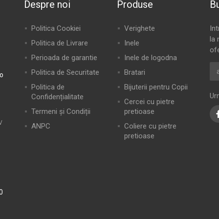
Despre noi
Produse
Bu
Politica Cookiei
Verighete
In
la 
Politica de Livrare
Inele
of
Perioada de garantie
Inele de logodna
Politica de Securitate
Bratari
ro
Politica de
Bijuterii pentru Copii
Ur
Confidențialitate
Cercei cu pietre
Termeni și Condiții
pretioase
V
ANPC
Coliere cu pietre
pretioase
0