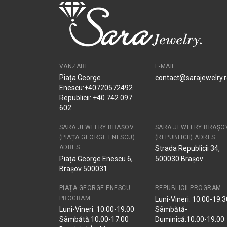
VANZARI
E-MAIL
Piața George
contact@sarajewelry.
Enescu:+40720572492
Republicii: +40 742 097
602
SARA JEWELRY BRAȘOV
SARA JEWELRY BRAȘO
(PIAȚA GEORGE ENESCU)
(REPUBLICII) ADRES
ADRES
Strada Republicii 34,
Piața George Enescu 6,
500030 Brașov
Brașov 500031
PIAȚA GEORGE ENESCU
REPUBLICII PROGRAM
PROGRAM
Luni-Vineri: 10.00-19.3
Luni-Vineri: 10.00-19.00
Sâmbătă-
Sâmbătă:10.00-17.00
Duminică:10.00-19.00