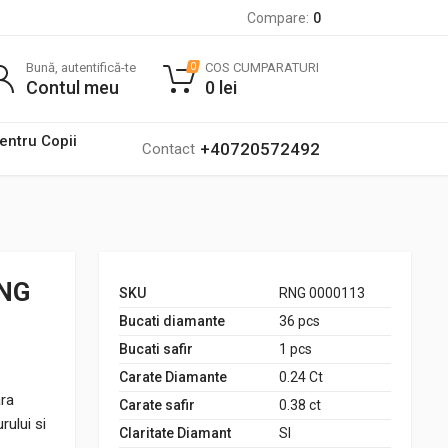
Compare:
0
Bună, autentifică-te
COS CUMPARATURI
0
Contul meu
0
lei
pentru Copii
+40720572492
Contact
RNG
SKU
RNG 0000113
Bucati diamante
36 pcs
Bucati safir
1 pcs
Carate Diamante
0.24 Ct
ara
Carate safir
0.38 ct
rului si
Claritate Diamant
SI