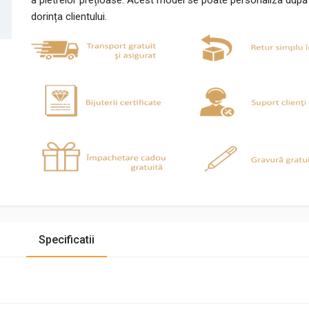
a pietrelor prețioase. Acest model se poate personaliza după
dorința clientului.
Specificatii