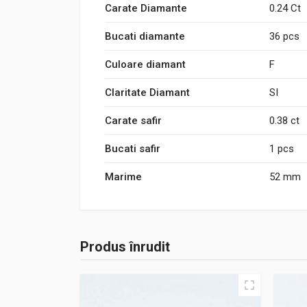
Carate Diamante
0.24 Ct
Bucati diamante
36 pcs
Culoare diamant
F
Claritate Diamant
SI
Carate safir
0.38 ct
Bucati safir
1 pcs
Marime
52 mm
Produs înrudit