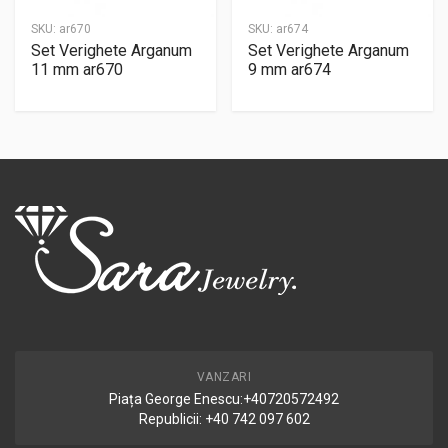
SKU:
ar670
SKU:
ar674
Set Verighete Arganum
Set Verighete Arganum
11 mm ar670
9 mm ar674
VANZARI
Piața George Enescu:+40720572492
Republicii: +40 742 097 602