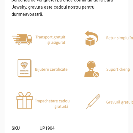
perechea de verighete! La orice comanda de la Sara
Jewelry, gravura este cadoul nostru pentru
dumneavoastră.
SKU
UP1904