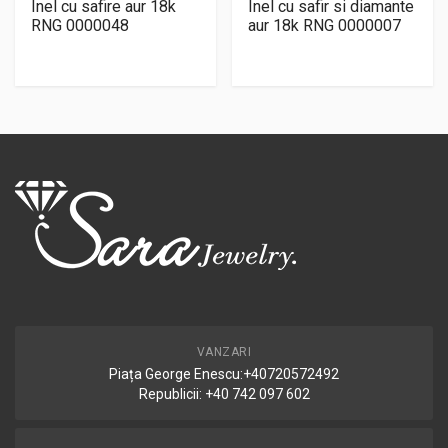
Inel cu safire aur 18k
Inel cu safir si diamante
RNG 0000048
aur 18k RNG 0000007
VANZARI
Piața George Enescu:+40720572492
Republicii: +40 742 097 602