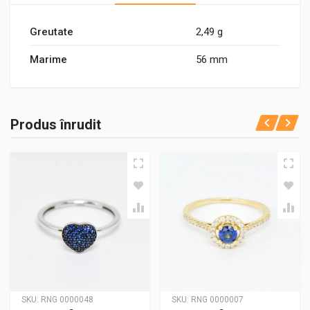
Greutate
2,49 g
Marime
56 mm
Produs înrudit
SKU:
RNG 0000048
SKU:
RNG 0000007