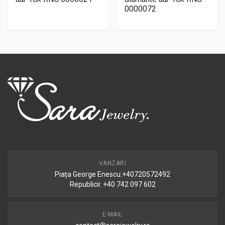
0000072
VANZARI
Piața George Enescu:+40720572492
Republicii: +40 742 097 602
E-MAIL