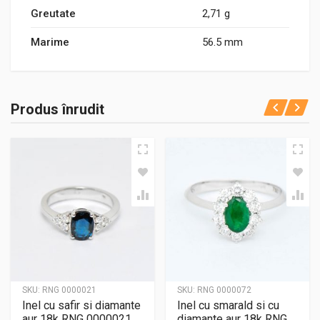
Greutate
2,71 g
Marime
56.5 mm
Produs înrudit
SKU:
RNG 0000021
SKU:
RNG 0000072
Inel cu safir si diamante
Inel cu smarald si cu
aur 18k RNG 0000021
diamante aur 18k RNG