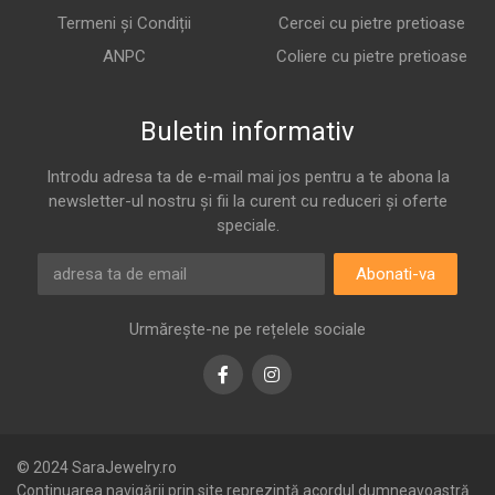
Termeni și Condiții
Cercei cu pietre pretioase
ANPC
Coliere cu pietre pretioase
Buletin informativ
Introdu adresa ta de e-mail mai jos pentru a te abona la
newsletter-ul nostru și fii la curent cu reduceri și oferte
speciale.
Abonati-va
Urmărește-ne pe rețelele sociale
Facebook
Instagram
© 2024 SaraJewelry.ro
Continuarea navigării prin site reprezintă acordul dumneavoastră