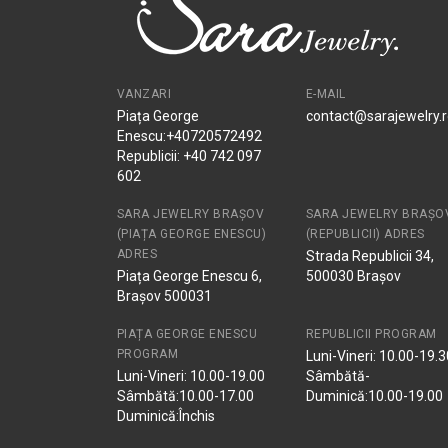
VANZARI
E-MAIL
Piața George
contact@sarajewelry.
Enescu:+40720572492
Republicii: +40 742 097
602
SARA JEWELRY BRAȘOV
SARA JEWELRY BRAȘO
(PIAȚA GEORGE ENESCU)
(REPUBLICII) ADRES
ADRES
Strada Republicii 34,
Piața George Enescu 6,
500030 Brașov
Brașov 500031
PIAȚA GEORGE ENESCU
REPUBLICII PROGRAM
PROGRAM
Luni-Vineri: 10.00-19.3
Luni-Vineri: 10.00-19.00
Sâmbătă-
Sâmbătă:10.00-17.00
Duminică:10.00-19.00
Duminică:Închis