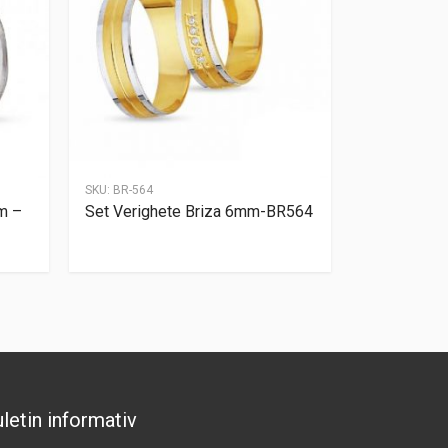
SKU:
BR-564
m –
Set Verighete Briza 6mm-BR564
letin informativ