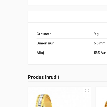
Greutate
9 g
Dimensiuni
6,5 mm
Aliaj
585 Aur
Produs înrudit