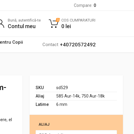
Compare:
0
Bună, autentifică-te
COS CUMPARATURI
0
Contul meu
0
lei
pentru Copii
+40720572492
Contact
m-
SKU
sd529
Aliaj
585 Aur-14k, 750 Aur-18k
Latime
6 mm
ere, el
ALIAJ