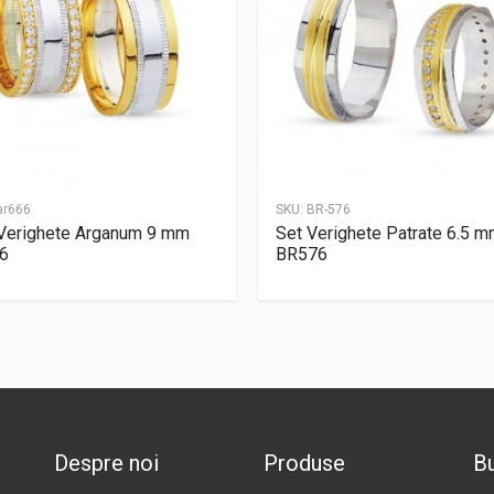
ar666
SKU:
BR-576
Verighete Arganum 9 mm
Set Verighete Patrate 6.5 m
6
BR576
Despre noi
Produse
Bu