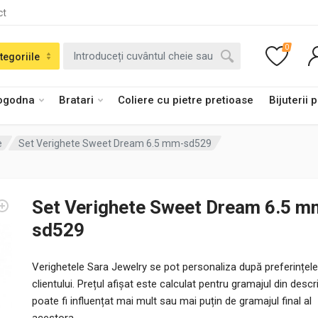
ct
0
tegoriile
logodna
Bratari
Coliere cu pietre pretioase
Bijuterii 
e
Set Verighete Sweet Dream 6.5 mm-sd529
Set Verighete Sweet Dream 6.5 m
sd529
Verighetele Sara Jewelry se pot personaliza după preferințele
clientului. Prețul afișat este calculat pentru gramajul din descri
poate fi influențat mai mult sau mai puțin de gramajul final al