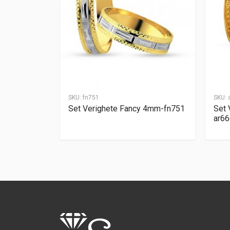
SKU:
fn751
SKU:
Set Verighete Fancy 4mm-fn751
Set 
ar66