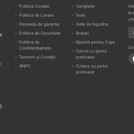
Politica Cookiei
Verighete
In
la 
Politica de Livrare
Inele
of
Perioada de garantie
Inele de logodna
Politica de Securitate
Bratari
ro
Politica de
Bijuterii pentru Copii
Ur
Confidențialitate
Cercei cu pietre
Termeni și Condiții
pretioase
V
ANPC
Coliere cu pietre
pretioase
0