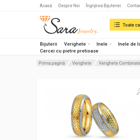
Acasă
Despre Noi
Îngrijirea Bijuteriei
Conta
Search in:
Toate ca
Bijuterii
Verighete
Inele
Inele de 
Cercei cu pietre pretioase
Prima pagină
Verighete
Verighete Combinat