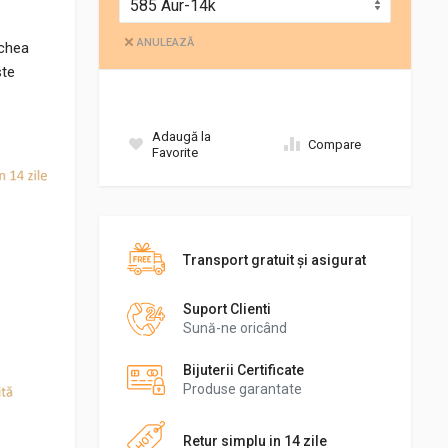
ANULEAZĂ
echea
ste
Adaugă la
Compare
Favorite
Transport gratuit şi asigurat
Suport Clienti
Sună-ne oricând
Bijuterii Certificate
Produse garantate
Retur simplu in 14 zile