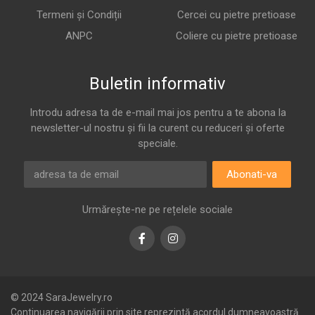
Termeni și Condiții
Cercei cu pietre pretioase
ANPC
Coliere cu pietre pretioase
Buletin informativ
Introdu adresa ta de e-mail mai jos pentru a te abona la
newsletter-ul nostru și fii la curent cu reduceri și oferte
speciale.
Abonati-va
Urmărește-ne pe rețelele sociale
Facebook
Instagram
© 2024 SaraJewelry.ro
Continuarea navigării prin site reprezintă acordul dumneavoastră