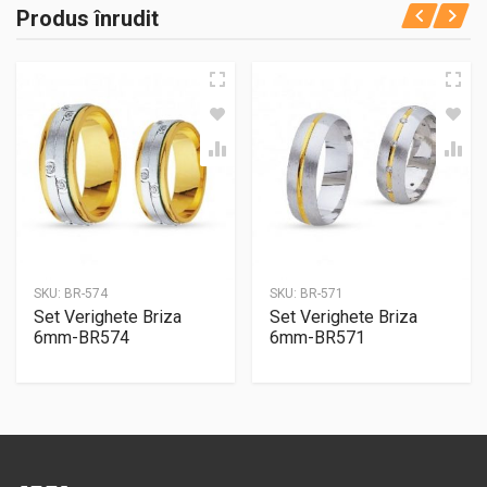
Produs înrudit
SKU:
BR-574
SKU:
BR-571
Set Verighete Briza
Set Verighete Briza
6mm-BR574
6mm-BR571