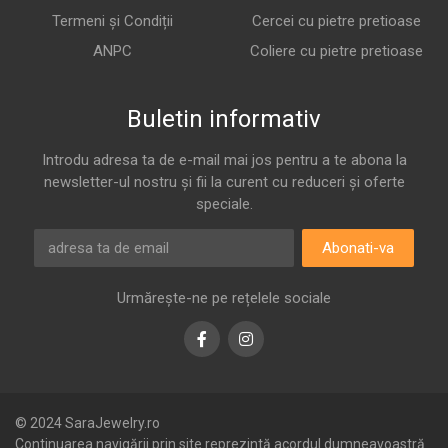
Termeni și Condiții
Cercei cu pietre pretioase
ANPC
Coliere cu pietre pretioase
Buletin informativ
Introdu adresa ta de e-mail mai jos pentru a te abona la
newsletter-ul nostru și fii la curent cu reduceri și oferte
speciale.
Abonati-va
Urmărește-ne pe rețelele sociale
Facebook
Instagram
© 2024 SaraJewelry.ro
Continuarea navigării prin site reprezintă acordul dumneavoastră