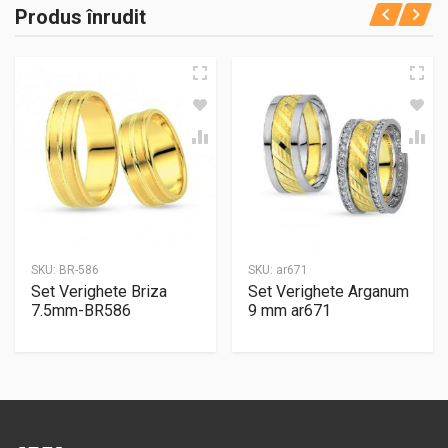
Produs înrudit
SKU:
BR-586
SKU:
ar671
Set Verighete Briza
Set Verighete Arganum
7.5mm-BR586
9 mm ar671