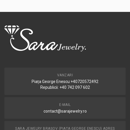
VANZARI
Piața George Enescu:+40720572492
Republicii: +40 742 097 602
E-MAIL
contact@sarajewelry.ro
SARA JEWELRY BRAȘOV (PIAȚA GEORGE ENESCU) ADRES