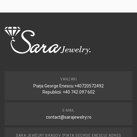
VANZARI
Piața George Enescu:+40720572492
Republicii: +40 742 097 602
E-MAIL
contact@sarajewelry.ro
SARA JEWELRY BRAȘOV (PIAȚA GEORGE ENESCU) ADRES