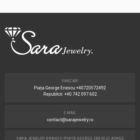
VANZARI
Piața George Enescu:+40720572492
Republicii: +40 742 097 602
E-MAIL
contact@sarajewelry.ro
SARA JEWELRY BRAȘOV (PIAȚA GEORGE ENESCU) ADRES