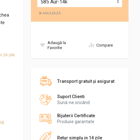
ANULEAZĂ
echea
ste
Adaugă la
Compare
Favorite
Transport gratuit şi asigurat
Suport Clienti
Sună-ne oricând
Bijuterii Certificate
Produse garantate
Retur simplu in 14 zile