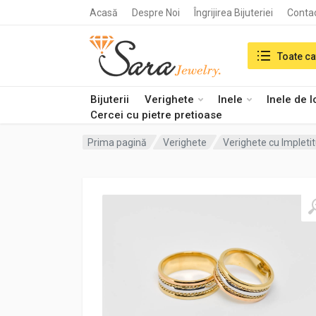
Acasă
Despre Noi
Îngrijirea Bijuteriei
Conta
Search in:
Toate ca
Bijuterii
Verighete
Inele
Inele de 
Cercei cu pietre pretioase
Prima pagină
Verighete
Verighete cu Impleti