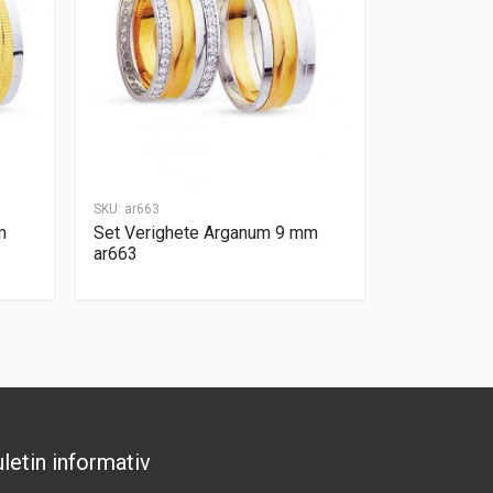
SKU:
ar663
m
Set Verighete Arganum 9 mm
ar663
letin informativ