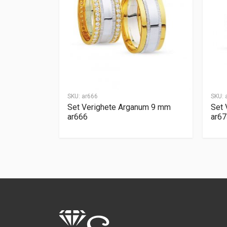
SKU:
ar666
SKU:
Set Verighete Arganum 9 mm
Set 
ar666
ar67