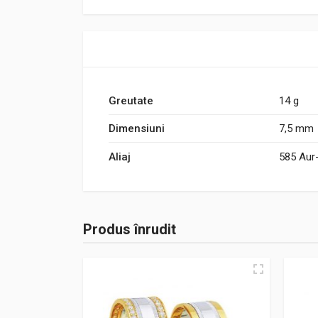
Greutate
14 g
Dimensiuni
7,5 mm
Aliaj
585 Aur
Produs înrudit