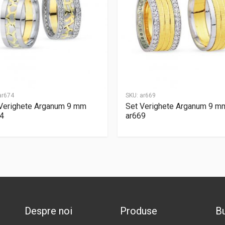
ar674
SKU:
ar669
Verighete Arganum 9 mm
Set Verighete Arganum 9 m
4
ar669
Despre noi
Produse
Bu