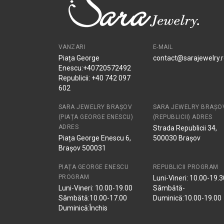
VANZARI
E-MAIL
Piața George
contact@sarajewelry.
Enescu:+40720572492
Republicii: +40 742 097
602
SARA JEWELRY BRAȘOV
SARA JEWELRY BRAȘO
(PIAȚA GEORGE ENESCU)
(REPUBLICII) ADRES
ADRES
Strada Republicii 34,
Piața George Enescu 6,
500030 Brașov
Brașov 500031
PIAȚA GEORGE ENESCU
REPUBLICII PROGRAM
PROGRAM
Luni-Vineri: 10.00-19.3
Luni-Vineri: 10.00-19.00
Sâmbătă-
Sâmbătă:10.00-17.00
Duminică:10.00-19.00
Duminică:Închis