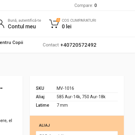
Compare:
0
Bună, autentifică-te
COS CUMPARATURI
0
Contul meu
0
lei
pentru Copii
+40720572492
Contact
-
SKU
MV-1016
Aliaj
585 Aur-14k, 750 Aur-18k
Latime
7 mm
ere, el
ALIAJ