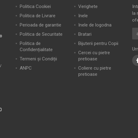
Politica Cookiei
Verighete
In
la 
Politica de Livrare
Inele
of
Perioada de garantie
Inele de logodna
Politica de Securitate
Bratari
ro
Politica de
Bijuterii pentru Copii
Ur
Confidențialitate
Cercei cu pietre
Termeni și Condiții
pretioase
V
ANPC
Coliere cu pietre
pretioase
0