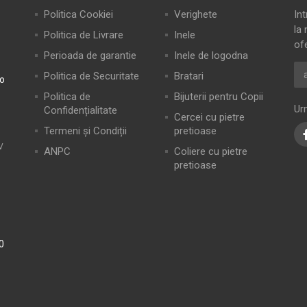
Politica Cookiei
Verighete
In
la 
Politica de Livrare
Inele
of
Perioada de garantie
Inele de logodna
Politica de Securitate
Bratari
ro
Politica de
Bijuterii pentru Copii
Ur
Confidențialitate
Cercei cu pietre
Termeni și Condiții
pretioase
V
ANPC
Coliere cu pietre
pretioase
0