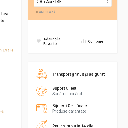
ANULEAZĂ
echea
ste
Adaugă la
Compare
Favorite
Transport gratuit şi asigurat
Suport Clienti
Sună-ne oricând
Bijuterii Certificate
Produse garantate
Retur simplu in 14 zile