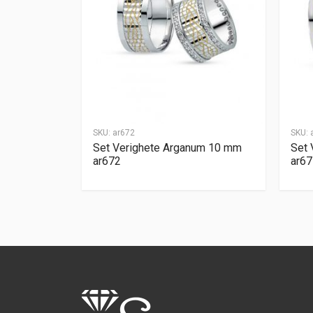
SKU:
ar672
SKU:
Set Verighete Arganum 10 mm
Set 
ar672
ar67