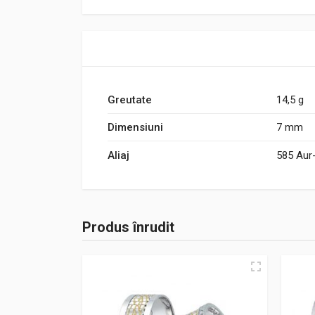
Greutate
14,5 g
Dimensiuni
7 mm
Aliaj
585 Aur
Produs înrudit