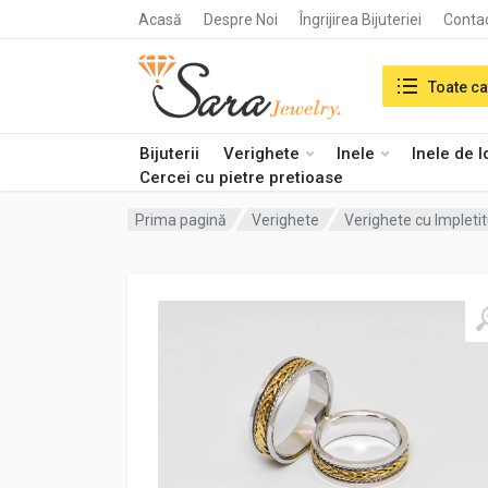
Acasă
Despre Noi
Îngrijirea Bijuteriei
Conta
Search in:
Toate ca
Bijuterii
Verighete
Inele
Inele de 
Cercei cu pietre pretioase
Prima pagină
Verighete
Verighete cu Impleti