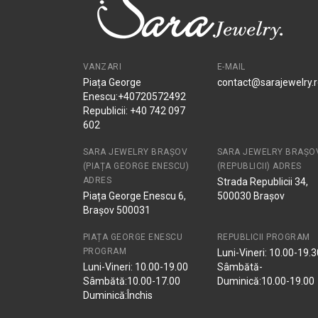
VANZARI
E-MAIL
Piața George
contact@sarajewelry.
Enescu:+40720572492
Republicii: +40 742 097
602
SARA JEWELRY BRAȘOV
SARA JEWELRY BRAȘO
(PIAȚA GEORGE ENESCU)
(REPUBLICII) ADRES
ADRES
Strada Republicii 34,
Piața George Enescu 6,
500030 Brașov
Brașov 500031
PIAȚA GEORGE ENESCU
REPUBLICII PROGRAM
PROGRAM
Luni-Vineri: 10.00-19.3
Luni-Vineri: 10.00-19.00
Sâmbătă-
Sâmbătă:10.00-17.00
Duminică:10.00-19.00
Duminică:Închis