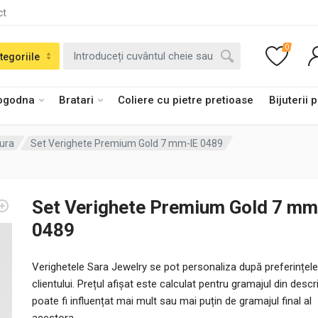
ct
0
tegoriile
logodna
Bratari
Coliere cu pietre pretioase
Bijuterii 
tura
Set Verighete Premium Gold 7 mm-IE 0489
Set Verighete Premium Gold 7 mm
0489
Verighetele Sara Jewelry se pot personaliza după preferințele
clientului. Prețul afișat este calculat pentru gramajul din descri
poate fi influențat mai mult sau mai puțin de gramajul final al