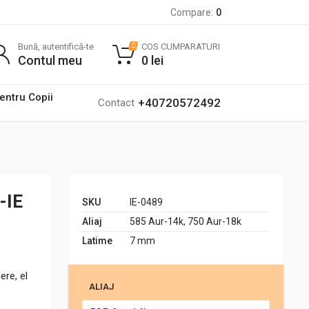
Compare:
0
Bună, autentifică-te
COS CUMPARATURI
0
Contul meu
0
lei
pentru Copii
+40720572492
Contact
-IE
SKU
IE-0489
Aliaj
585 Aur-14k, 750 Aur-18k
Latime
7 mm
ere, el
ALIAJ