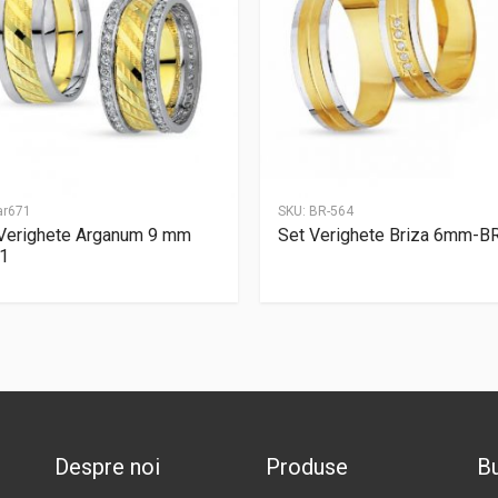
ar671
SKU:
BR-564
Verighete Arganum 9 mm
Set Verighete Briza 6mm-B
1
Despre noi
Produse
Bu