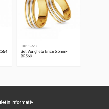
SKU:
BR-569
R564
Set Verighete Briza 6.5mm-
BR569
letin informativ