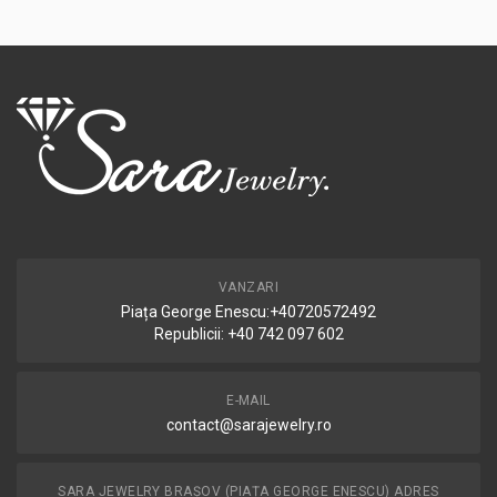
VANZARI
Piața George Enescu:+40720572492
Republicii: +40 742 097 602
E-MAIL
contact@sarajewelry.ro
SARA JEWELRY BRAȘOV (PIAȚA GEORGE ENESCU) ADRES