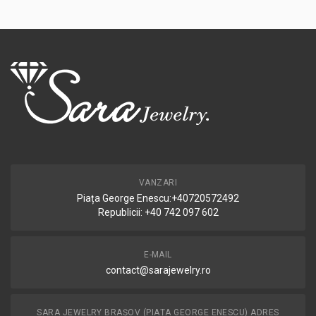
VANZARI
Piața George Enescu:+40720572492
Republicii: +40 742 097 602
E-MAIL
contact@sarajewelry.ro
SARA JEWELRY BRAȘOV (PIAȚA GEORGE ENESCU) ADRES