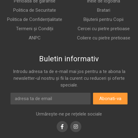
Perioada de garantie
Inele de logodna
Politica de Securitate
Bratari
Politica de Confidențialitate
Bijuterii pentru Copii
Termeni și Condiții
Cercei cu pietre pretioase
ANPC
Coliere cu pietre pretioase
Buletin informativ
Introdu adresa ta de e-mail mai jos pentru a te abona la
newsletter-ul nostru și fii la curent cu reduceri și oferte
speciale.
Abonati-va
Urmărește-ne pe rețelele sociale
Facebook
Instagram