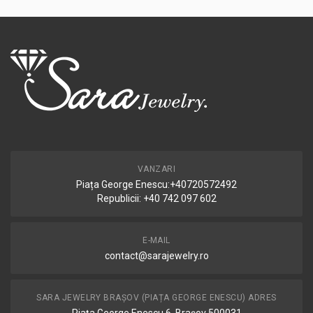
VANZARI
Piața George Enescu:+40720572492
Republicii: +40 742 097 602
E-MAIL
contact@sarajewelry.ro
SARA JEWELRY BRAȘOV (PIAȚA GEORGE ENESCU) ADRES