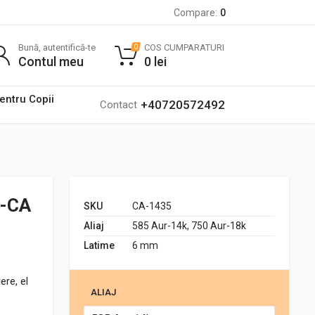
Compare:
0
Bună, autentifică-te
COS CUMPARATURI
0
Contul meu
0
lei
pentru Copii
+40720572492
Contact
m-CA
SKU
CA-1435
Aliaj
585 Aur-14k, 750 Aur-18k
Latime
6 mm
ere, el
ALIAJ