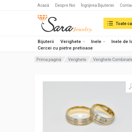
Acasă
Despre Noi
Îngrijirea Bijuteriei
Conta
Search in:
Toate ca
Bijuterii
Verighete
Inele
Inele de 
Cercei cu pietre pretioase
Prima pagină
Verighete
Verighete Combinat