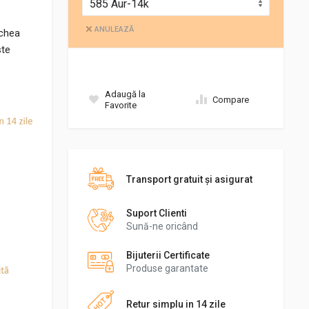
ANULEAZĂ
echea
ste
Adaugă la
Compare
Favorite
Transport gratuit şi asigurat
Suport Clienti
Sună-ne oricând
Bijuterii Certificate
Produse garantate
Retur simplu in 14 zile