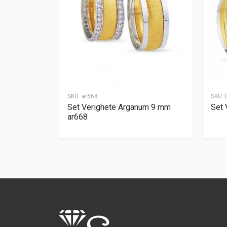
SKU:
ar668
SKU:
Set Verighete Arganum 9 mm
Set 
ar668