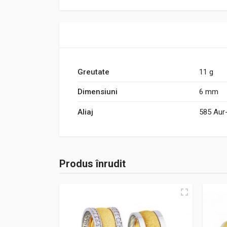
Greutate
11 g
Dimensiuni
6 mm
Aliaj
585 Aur
Produs înrudit