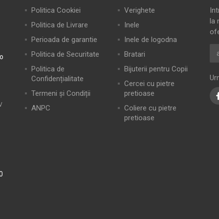
Politica Cookiei
Verighete
In
la 
Politica de Livrare
Inele
of
Perioada de garantie
Inele de logodna
Politica de Securitate
Bratari
ro
Politica de
Bijuterii pentru Copii
Ur
Confidențialitate
Cercei cu pietre
Termeni și Condiții
pretioase
V
ANPC
Coliere cu pietre
pretioase
0