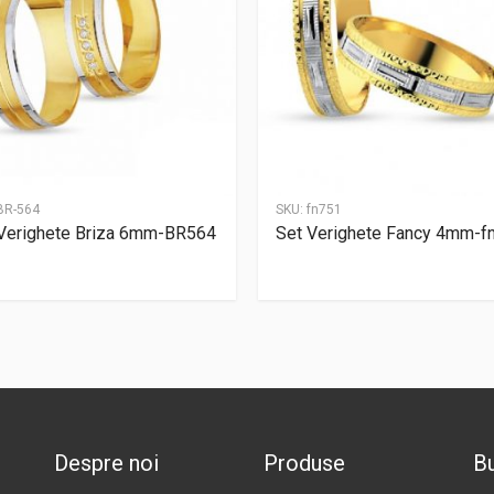
BR-564
SKU:
fn751
Verighete Briza 6mm-BR564
Set Verighete Fancy 4mm-f
Despre noi
Produse
Bu