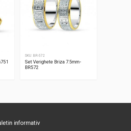
SKU:
BR-572
n751
Set Verighete Briza 7.5mm-
BR572
letin informativ