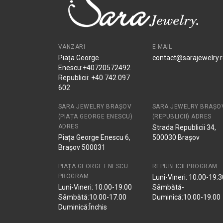
VANZARI
E-MAIL
Piața George
contact@sarajewelry.
Enescu:+40720572492
Republicii: +40 742 097
602
SARA JEWELRY BRAȘOV
SARA JEWELRY BRAȘO
(PIAȚA GEORGE ENESCU)
(REPUBLICII) ADRES
ADRES
Strada Republicii 34,
Piața George Enescu 6,
500030 Brașov
Brașov 500031
PIAȚA GEORGE ENESCU
REPUBLICII PROGRAM
PROGRAM
Luni-Vineri: 10.00-19.3
Luni-Vineri: 10.00-19.00
Sâmbătă-
Sâmbătă:10.00-17.00
Duminică:10.00-19.00
Duminică:Închis