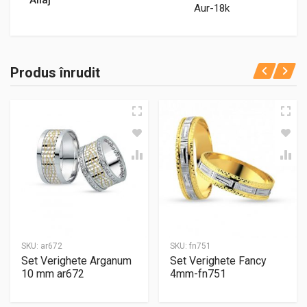
Aur-18k
Produs înrudit
SKU:
ar672
SKU:
fn751
Set Verighete Arganum
Set Verighete Fancy
10 mm ar672
4mm-fn751