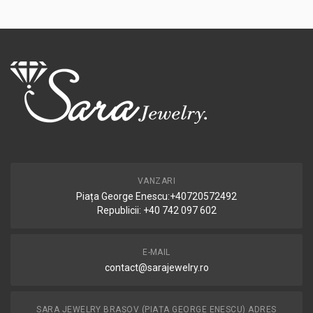
VANZARI
Piața George Enescu:+40720572492
Republicii: +40 742 097 602
E-MAIL
contact@sarajewelry.ro
SARA JEWELRY BRAȘOV (PIAȚA GEORGE ENESCU) ADRES