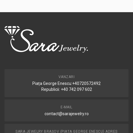
VANZARI
Piața George Enescu:+40720572492
Republicii: +40 742 097 602
E-MAIL
contact@sarajewelry.ro
SARA JEWELRY BRAȘOV (PIAȚA GEORGE ENESCU) ADRES