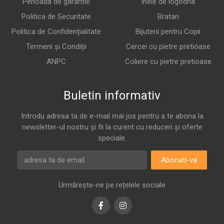
Perioada de garantie
Inele de logodna
Politica de Securitate
Bratari
Politica de Confidențialitate
Bijuterii pentru Copii
Termeni și Condiții
Cercei cu pietre pretioase
ANPC
Coliere cu pietre pretioase
Buletin informativ
Introdu adresa ta de e-mail mai jos pentru a te abona la
newsletter-ul nostru și fii la curent cu reduceri și oferte
speciale.
Abonati-va
Urmărește-ne pe rețelele sociale
Facebook
Instagram