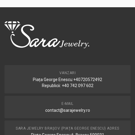
VANZARI
Piața George Enescu:+40720572492
Republicii: +40 742 097 602
E-MAIL
contact@sarajewelry.ro
SARA JEWELRY BRAȘOV (PIAȚA GEORGE ENESCU) ADRES