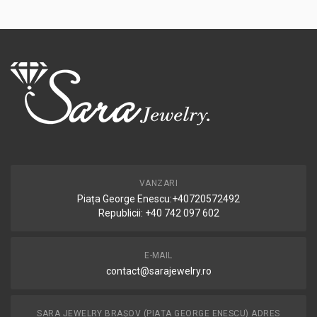
VANZARI
Piața George Enescu:+40720572492
Republicii: +40 742 097 602
E-MAIL
contact@sarajewelry.ro
SARA JEWELRY BRAȘOV (PIAȚA GEORGE ENESCU) ADRES