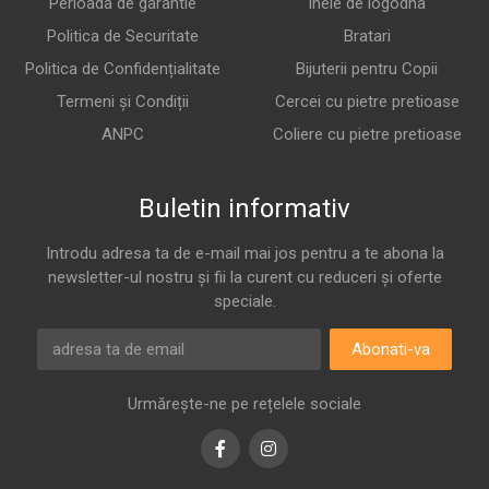
Perioada de garantie
Inele de logodna
Politica de Securitate
Bratari
Politica de Confidențialitate
Bijuterii pentru Copii
Termeni și Condiții
Cercei cu pietre pretioase
ANPC
Coliere cu pietre pretioase
Buletin informativ
Introdu adresa ta de e-mail mai jos pentru a te abona la
newsletter-ul nostru și fii la curent cu reduceri și oferte
speciale.
Abonati-va
Urmărește-ne pe rețelele sociale
Facebook
Instagram