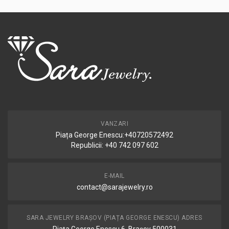
VANZARI
Piața George Enescu:+40720572492
Republicii: +40 742 097 602
E-MAIL
contact@sarajewelry.ro
SARA JEWELRY BRAȘOV (PIAȚA GEORGE ENESCU) ADRES