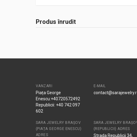
Produs înrudit
VANZARI
E-MAIL
Piața George
contact@sarajewelry.
Enescu:+40720572492
Republicii: +40 742 097
602
SARA JEWELRY BRAȘOV
SARA JEWELRY BRAȘO
(PIAȚA GEORGE ENESCU)
(REPUBLICII) ADRES
ADRES
Strada Republicii 34,