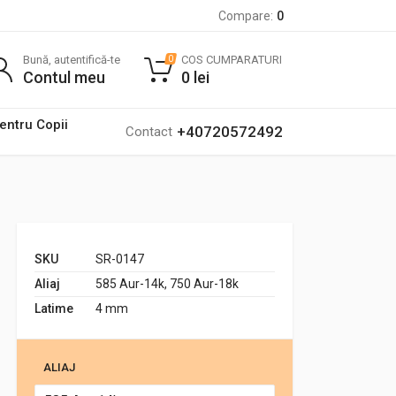
Compare:
0
Bună, autentifică-te
COS CUMPARATURI
0
Contul meu
0
lei
pentru Copii
+40720572492
Contact
SKU
SR-0147
Aliaj
585 Aur-14k, 750 Aur-18k
Latime
4 mm
ALIAJ