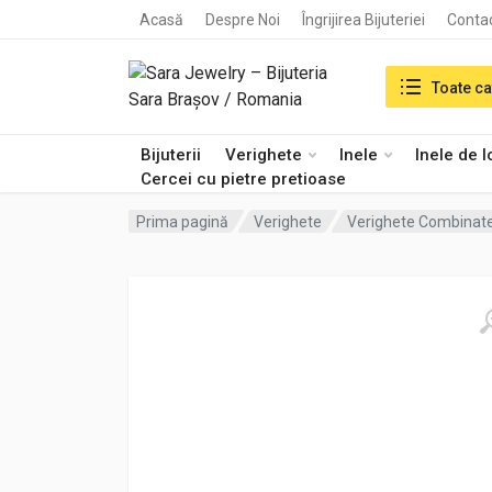
Acasă
Despre Noi
Îngrijirea Bijuteriei
Conta
Search in:
Toate ca
Bijuterii
Verighete
Inele
Inele de 
Cercei cu pietre pretioase
Prima pagină
Verighete
Verighete Combinat