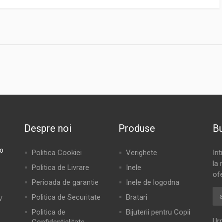
Despre noi
Produse
Bu
ro
Politica Cookiei
Verighete
In
la 
Politica de Livrare
Inele
of
Perioada de garantie
Inele de logodna
Politica de Securitate
Bratari
V
Politica de
Bijuterii pentru Copii
Ur