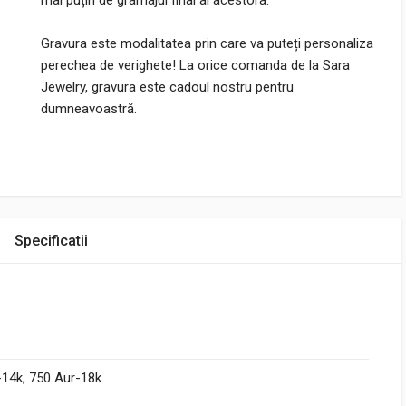
mai puțin de gramajul final al acestora.
Gravura este modalitatea prin care va puteți personaliza
perechea de verighete! La orice comanda de la Sara
Jewelry, gravura este cadoul nostru pentru
dumneavoastră.
Specificatii
-14k, 750 Aur-18k