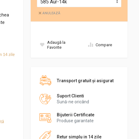
ANULEAZĂ
echea
ste
Adaugă la
Compare
Favorite
Transport gratuit şi asigurat
Suport Clienti
Sună-ne oricând
Bijuterii Certificate
Produse garantate
Retur simplu in 14 zile