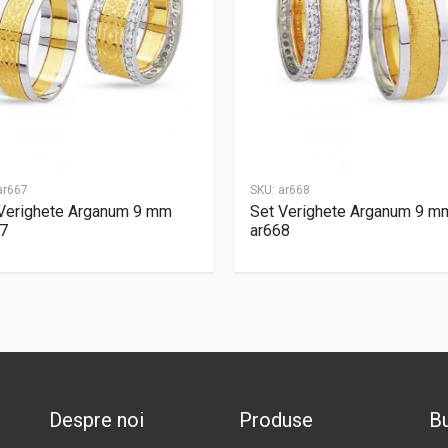
ar667
SKU:
ar668
Verighete Arganum 9 mm
Set Verighete Arganum 9 m
7
ar668
Despre noi
Produse
Bu