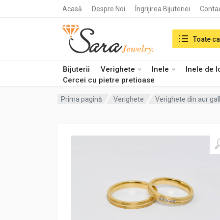
Acasă
Despre Noi
Îngrijirea Bijuteriei
Conta
Search in:
Toate ca
Bijuterii
Verighete
Inele
Inele de 
Cercei cu pietre pretioase
Prima pagină
Verighete
Verighete din aur ga