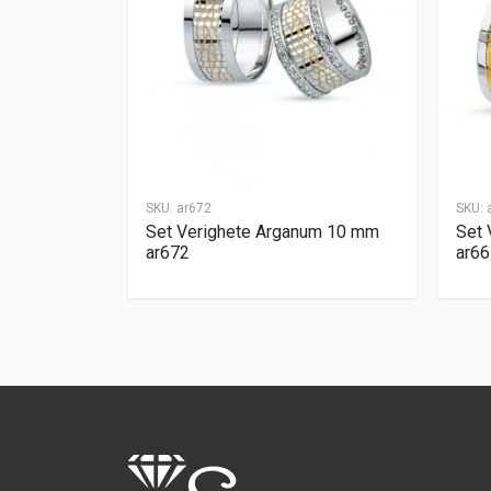
SKU:
ar672
SKU:
Set Verighete Arganum 10 mm
Set 
ar672
ar66