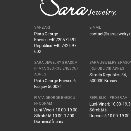
VANZARI
E-MAIL
Piața George
contact@sarajewelry.
Enescu:+40720572492
Republicii: +40 742 097
602
SARA JEWELRY BRAȘOV
SARA JEWELRY BRAȘO
(PIAȚA GEORGE ENESCU)
(REPUBLICII) ADRES
ADRES
Strada Republicii 34,
Piața George Enescu 6,
500030 Brașov
Brașov 500031
PIAȚA GEORGE ENESCU
REPUBLICII PROGRAM
PROGRAM
Luni-Vineri: 10.00-19.3
Luni-Vineri: 10.00-19.00
Sâmbătă-
Sâmbătă:10.00-17.00
Duminică:10.00-19.00
Duminică:Închis