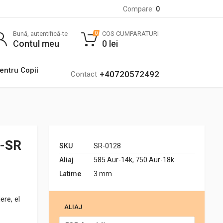
Compare:
0
Bună, autentifică-te
COS CUMPARATURI
0
Contul meu
0
lei
pentru Copii
+40720572492
Contact
m-SR
SKU
SR-0128
Aliaj
585 Aur-14k, 750 Aur-18k
Latime
3 mm
ere, el
ALIAJ