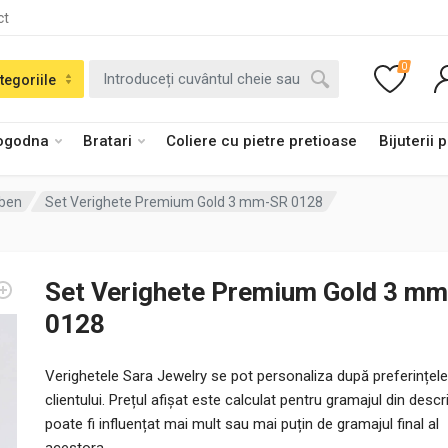
ct
0
tegoriile
logodna
Bratari
Coliere cu pietre pretioase
Bijuterii 
lben
Set Verighete Premium Gold 3 mm-SR 0128
Set Verighete Premium Gold 3 m
0128
Verighetele Sara Jewelry se pot personaliza după preferințele
clientului. Prețul afișat este calculat pentru gramajul din descri
poate fi influențat mai mult sau mai puțin de gramajul final al