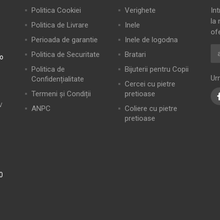
Politica Cookiei
Verighete
In
la 
Politica de Livrare
Inele
of
Perioada de garantie
Inele de logodna
Politica de Securitate
Bratari
ro
Politica de
Bijuterii pentru Copii
Ur
Confidențialitate
Cercei cu pietre
Termeni și Condiții
pretioase
V
ANPC
Coliere cu pietre
pretioase
0