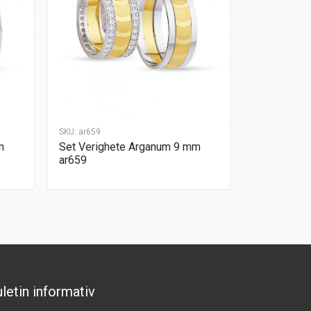
SKU:
ar659
m
Set Verighete Arganum 9 mm
ar659
letin informativ