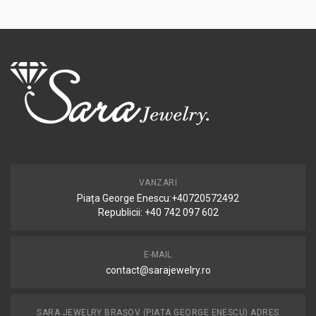
VANZARI
Piața George Enescu:+40720572492
Republicii: +40 742 097 602
E-MAIL
contact@sarajewelry.ro
SARA JEWELRY BRAȘOV (PIAȚA GEORGE ENESCU) ADRES