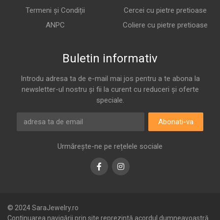
Termeni și Condiții
Cercei cu pietre pretioase
ANPC
Coliere cu pietre pretioase
Buletin informativ
Introdu adresa ta de e-mail mai jos pentru a te abona la
newsletter-ul nostru și fii la curent cu reduceri și oferte
speciale.
Abonati-va
Urmărește-ne pe rețelele sociale
Facebook
Instagram
© 2024 SaraJewelry.ro
Continuarea navigării prin site reprezintă acordul dumneavoastră