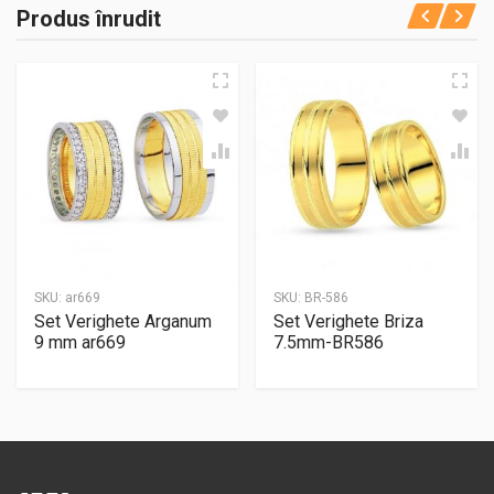
Produs înrudit
SKU:
ar669
SKU:
BR-586
Set Verighete Arganum
Set Verighete Briza
9 mm ar669
7.5mm-BR586