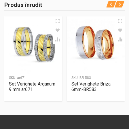
Produs înrudit
SKU:
ar671
SKU:
BR-583
Set Verighete Arganum
Set Verighete Briza
9 mm ar671
6mm-BR583