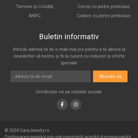
Termeni și Condiții
Cercei cu pietre pretioase
ANPC
Coliere cu pietre pretioase
Buletin informativ
Introdu adresa ta de e-mail mai jos pentru a te abona la
newsletter-ul nostru și fii la curent cu reduceri și oferte
speciale.
Abonati-va
Urmărește-ne pe rețelele sociale
Facebook
Instagram
© 2024 SaraJewelry.ro
Continuarea navigării prin site reprezintă acordul dumneavoastră