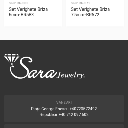
SKU:
BR-583
SKU:
BR-572
Set Verighete Briza
Set Verighete Briza
6mm-BR583
7.5mm-BR572
VANZARI
Piața George Enescu:+40720572492
Republicii: +40 742 097 602