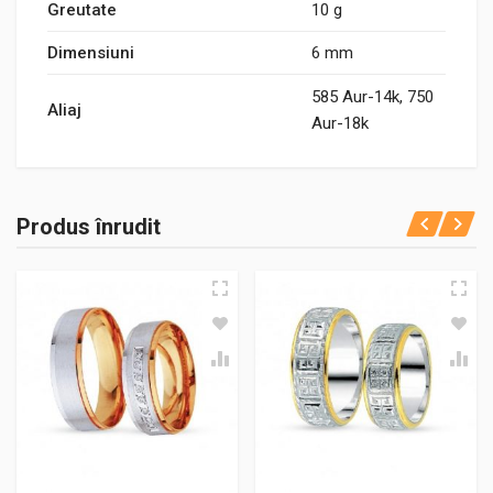
Greutate
10 g
Dimensiuni
6 mm
585 Aur-14k, 750
Aliaj
Aur-18k
Produs înrudit