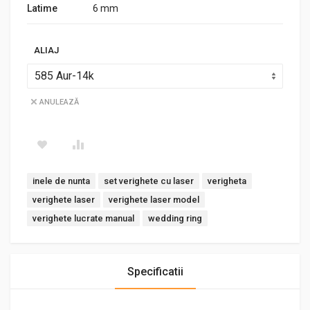
Latime
6 mm
ALIAJ
ANULEAZĂ
Tags:
inele de nunta
set verighete cu laser
verigheta
verighete laser
verighete laser model
verighete lucrate manual
wedding ring
Specificatii