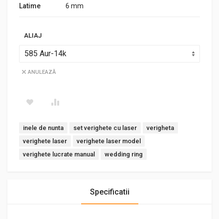
Latime
6 mm
ALIAJ
ANULEAZĂ
Tags:
inele de nunta
set verighete cu laser
verigheta
verighete laser
verighete laser model
verighete lucrate manual
wedding ring
Specificatii