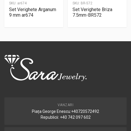
SKU:
ar674
SKU:
BR-572
Set Verighete Arganum
Set Verighete Briza
9 mm ar674
7.5mm-BR572
VANZARI
Piața George Enescu:+40720572492
Republicii: +40 742 097 602