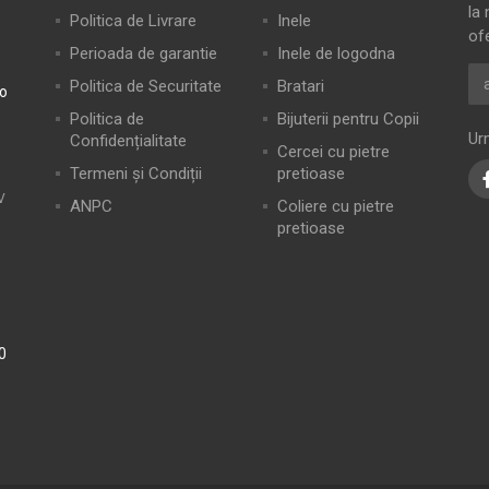
la 
Politica de Livrare
Inele
of
Perioada de garantie
Inele de logodna
Politica de Securitate
Bratari
ro
Politica de
Bijuterii pentru Copii
Ur
Confidențialitate
Cercei cu pietre
Termeni și Condiții
pretioase
V
ANPC
Coliere cu pietre
pretioase
0