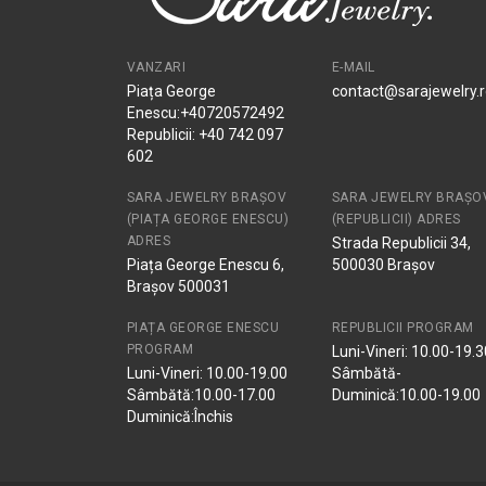
VANZARI
E-MAIL
Piața George
contact@sarajewelry.
Enescu:+40720572492
Republicii: +40 742 097
602
SARA JEWELRY BRAȘOV
SARA JEWELRY BRAȘO
(PIAȚA GEORGE ENESCU)
(REPUBLICII) ADRES
ADRES
Strada Republicii 34,
Piața George Enescu 6,
500030 Brașov
Brașov 500031
PIAȚA GEORGE ENESCU
REPUBLICII PROGRAM
PROGRAM
Luni-Vineri: 10.00-19.3
Luni-Vineri: 10.00-19.00
Sâmbătă-
Sâmbătă:10.00-17.00
Duminică:10.00-19.00
Duminică:Închis