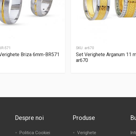
BR-571
SKU:
ar670
Verighete Briza 6mm-BR571
Set Verighete Arganum 11 
ar670
Despre noi
Produse
Bu
Politica Cookiei
Verighete
In