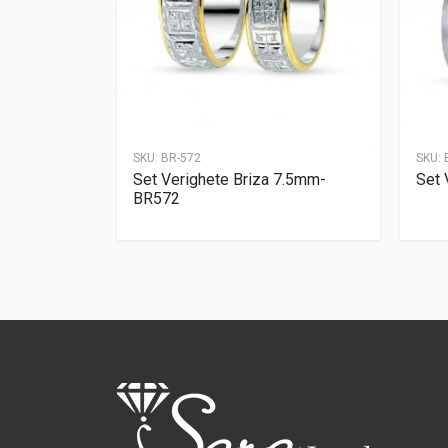
SKU:
BR-572
SKU:
Set Verighete Briza 7.5mm-
Set 
BR572