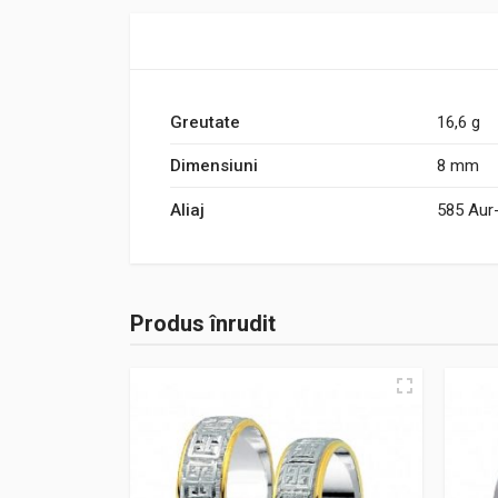
Greutate
16,6 g
Dimensiuni
8 mm
Aliaj
585 Aur
Produs înrudit