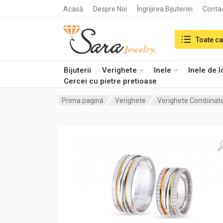
Acasă
Despre Noi
Îngrijirea Bijuteriei
Conta
Search in:
Toate ca
Bijuterii
Verighete
Inele
Inele de 
Cercei cu pietre pretioase
Prima pagină
Verighete
Verighete Combinat