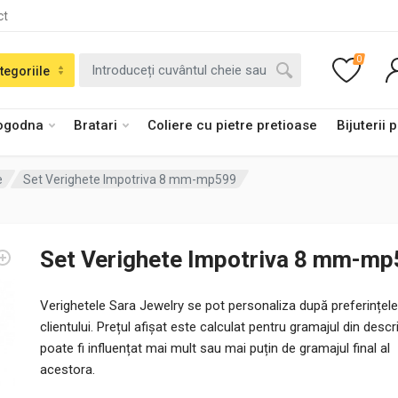
ct
0
tegoriile
logodna
Bratari
Coliere cu pietre pretioase
Bijuterii 
e
Set Verighete Impotriva 8 mm-mp599
Set Verighete Impotriva 8 mm-m
Verighetele Sara Jewelry se pot personaliza după preferințele
clientului. Prețul afișat este calculat pentru gramajul din descri
poate fi influențat mai mult sau mai puțin de gramajul final al
acestora.