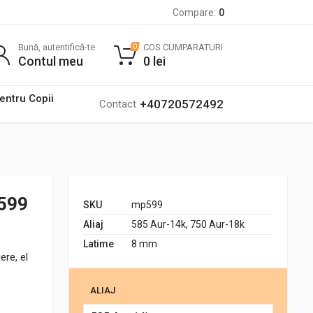
Compare:
0
Bună, autentifică-te
COS CUMPARATURI
0
Contul meu
0
lei
pentru Copii
+40720572492
Contact
p599
SKU
mp599
Aliaj
585 Aur-14k, 750 Aur-18k
Latime
8 mm
ere, el
ALIAJ