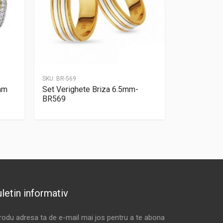
SKU:
BR-569
mm
Set Verighete Briza 6.5mm-
BR569
letin informativ
trodu adresa ta de e-mail mai jos pentru a te abona