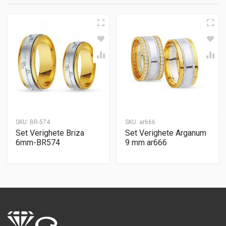
SKU:
BR-574
SKU:
ar666
Set Verighete Briza
Set Verighete Arganum
6mm-BR574
9 mm ar666