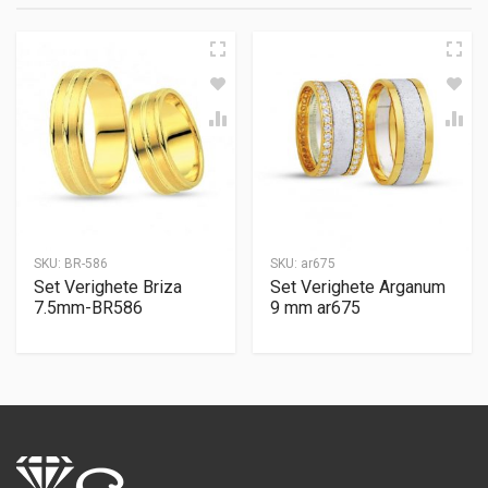
SKU:
BR-586
SKU:
ar675
Set Verighete Briza
Set Verighete Arganum
7.5mm-BR586
9 mm ar675