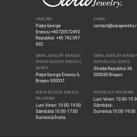
VANZARI
E-MAIL
Piața George
contact@sarajewelry.
Enescu:+40720572492
Republicii: +40 742 097
602
SARA JEWELRY BRAȘOV
SARA JEWELRY BRAȘO
(PIAȚA GEORGE ENESCU)
(REPUBLICII) ADRES
ADRES
Strada Republicii 34,
Piața George Enescu 6,
500030 Brașov
Brașov 500031
PIAȚA GEORGE ENESCU
REPUBLICII PROGRAM
PROGRAM
Luni-Vineri: 10.00-19.3
Luni-Vineri: 10.00-19.00
Sâmbătă-
Sâmbătă:10.00-17.00
Duminică:10.00-19.00
Duminică:Închis