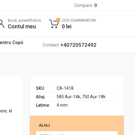
Compare:
0
Bună, autentifică-te
COS CUMPARATURI
0
Contul meu
0
lei
pentru Copii
+40720572492
Contact
SKU
CA-1418
Aliaj
585 Aur-14k, 750 Aur-18k
Latime
4 mm
ere, el
ALIAJ