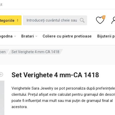
ct
0
tegoriile
logodna
Bratari
Coliere cu pietre pretioase
Bijuterii 
lben
Set Verighete 4 mm-CA 1418
Set Verighete 4 mm-CA 1418
Verighetele Sara Jewelry se pot personaliza după preferințele
clientului. Prețul afișat este calculat pentru gramajul din descri
poate fi influențat mai mult sau mai puțin de gramajul final al
acestora.