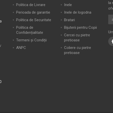
la 
Politica de Livrare
Inele
of
Perioada de garantie
Inele de logodna
Politica de Securitate
Bratari
ro
Politica de
Bijuterii pentru Copii
Ur
Confidențialitate
Cercei cu pietre
Termeni și Condiții
pretioase
V
ANPC
Coliere cu pietre
pretioase
0