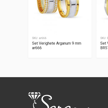
SKU:
ar666
SKU:
Set Verighete Arganum 9 mm
Set 
ar666
BR5