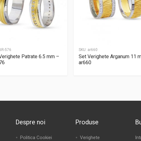
BR-576
SKU:
ar660
Verighete Patrate 6.5 mm –
Set Verighete Arganum 11 
76
ar660
Despre noi
Produse
Bu
Politica Cookiei
Verighete
In