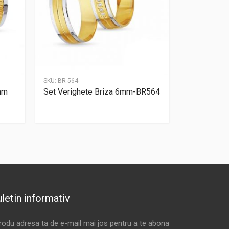
SKU:
BR-564
mm
Set Verighete Briza 6mm-BR564
letin informativ
trodu adresa ta de e-mail mai jos pentru a te abona