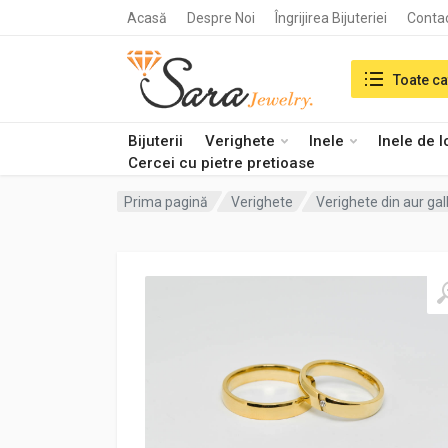
Acasă
Despre Noi
Îngrijirea Bijuteriei
Conta
Search in:
Toate ca
Bijuterii
Verighete
Inele
Inele de 
Cercei cu pietre pretioase
Prima pagină
Verighete
Verighete din aur ga