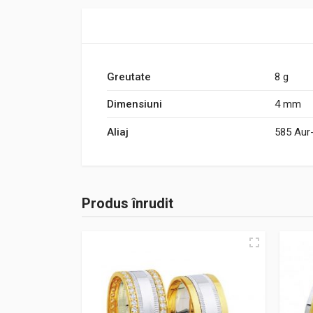
Greutate
8 g
Dimensiuni
4 mm
Aliaj
585 Aur
Produs înrudit