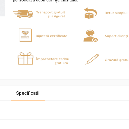
personaliza după dorința clientului.
Specificatii