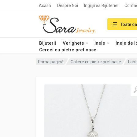
Acasă
Despre Noi
Îngrijirea Bijuteriei
Conta
Search in:
Toate ca
Bijuterii
Verighete
Inele
Inele de 
Cercei cu pietre pretioase
Prima pagină
Coliere cu pietre pretioase
Lant