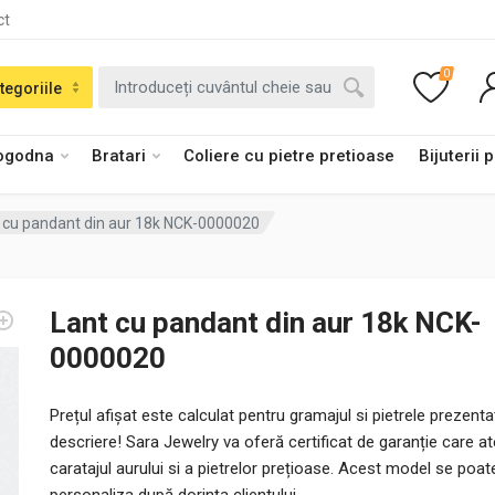
ct
0
tegoriile
logodna
Bratari
Coliere cu pietre pretioase
Bijuterii 
 cu pandant din aur 18k NCK-0000020
Lant cu pandant din aur 18k NCK-
0000020
Prețul afișat este calculat pentru gramajul si pietrele prezenta
descriere! Sara Jewelry va oferă certificat de garanție care a
caratajul aurului si a pietrelor prețioase. Acest model se poat