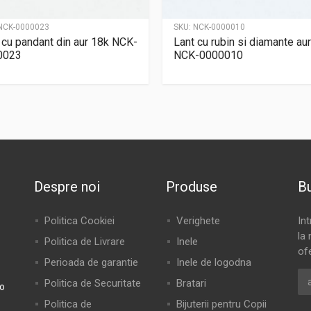
NCK-0000023
SKU:
NCK-0000010
 cu pandant din aur 18k NCK-
Lant cu rubin si diamante au
0023
NCK-0000010
Despre noi
Produse
Bu
Politica Cookiei
Verighete
In
la 
Politica de Livrare
Inele
of
Perioada de garantie
Inele de logodna
Politica de Securitate
Bratari
ro
Politica de
Bijuterii pentru Copii