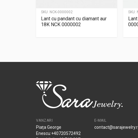
SKU:
NCK-0000002
SKU:
Lant cu pandant cu diamant aur
Lant
18K NCK 0000002
000
VANZARI
E-MAIL
Piața George
contact@sarajewelry.
Enescu:+40720572492