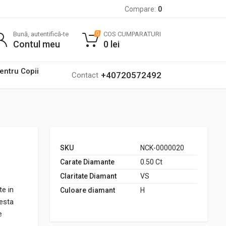
Compare:
0
Bună, autentifică-te
COS CUMPARATURI
0
Contul meu
0
lei
pentru Copii
+40720572492
Contact
SKU
NCK-0000020
Carate Diamante
0.50 Ct
Claritate Diamant
VS
te in
Culoare diamant
H
testa
e