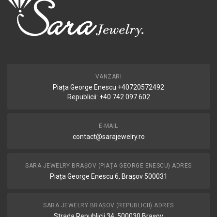
VANZARI
Piața George Enescu:+40720572492
Republicii: +40 742 097 602
E-MAIL
contact@sarajewelry.ro
SARA JEWELRY BRAȘOV (PIAȚA GEORGE ENESCU) ADRES
Piața George Enescu 6, Brașov 500031
SARA JEWELRY BRAȘOV (REPUBLICII) ADRES
Strada Republicii 34, 500030 Brașov