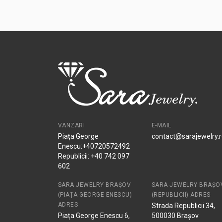
VANZARI
E-MAIL
Piața George
contact@sarajewelry.
Enescu:+40720572492
Republicii: +40 742 097
602
SARA JEWELRY BRAȘOV
SARA JEWELRY BRAȘO
(PIAȚA GEORGE ENESCU)
(REPUBLICII) ADRES
ADRES
Strada Republicii 34,
Piața George Enescu 6,
500030 Brașov