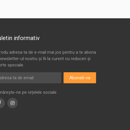
letin informativ
trodu adresa ta de e-mail mai jos pentru a te abona
newsletter-ul nostru și fii la curent cu reduceri și
erte speciale.
Abonati-va
mărește-ne pe rețelele sociale
Facebook
Instagram