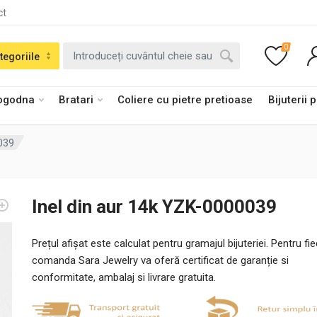
ct
0
tegoriile
logodna
Bratari
Coliere cu pietre pretioase
Bijuterii 
0039
Inel din aur 14k YZK-0000039
Prețul afișat este calculat pentru gramajul bijuteriei. Pentru fi
comanda Sara Jewelry va oferă certificat de garanție si
conformitate, ambalaj si livrare gratuita.