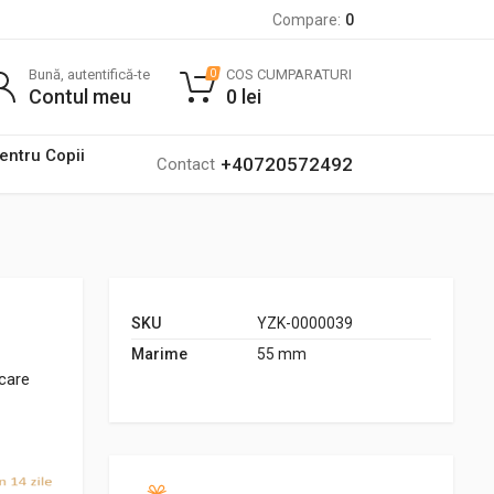
Compare:
0
Bună, autentifică-te
COS CUMPARATURI
0
Contul meu
0
lei
pentru Copii
+40720572492
Contact
SKU
YZK-0000039
Marime
55 mm
ecare