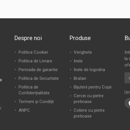
Despre noi
Produse
Bu
Politica Cookiei
Verighete
In
la 
Politica de Livrare
Inele
of
Perioada de garantie
Inele de logodna
Politica de Securitate
Bratari
ro
Politica de
Bijuterii pentru Copii
Ur
Confidențialitate
Cercei cu pietre
Termeni și Condiții
pretioase
V
ANPC
Coliere cu pietre
pretioase