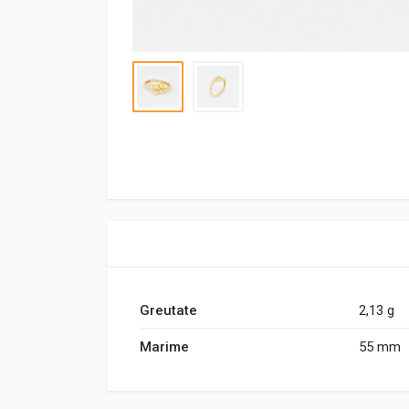
Greutate
2,13 g
Marime
55 mm