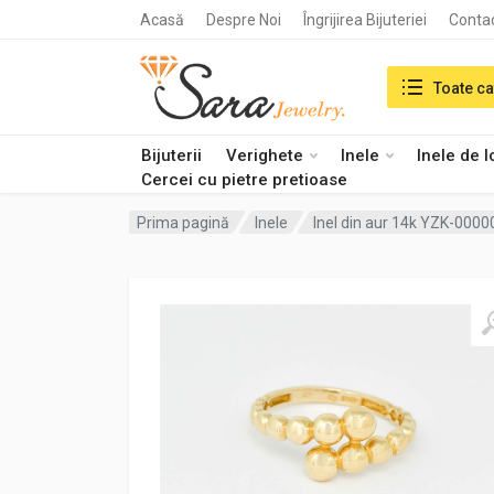
Acasă
Despre Noi
Îngrijirea Bijuteriei
Conta
Search in:
Toate ca
Bijuterii
Verighete
Inele
Inele de 
Cercei cu pietre pretioase
Prima pagină
Inele
Inel din aur 14k YZK-000