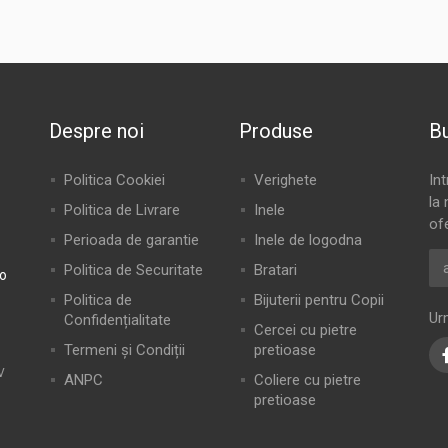
Despre noi
Produse
Bu
Politica Cookiei
Verighete
In
la 
Politica de Livrare
Inele
of
Perioada de garantie
Inele de logodna
Politica de Securitate
Bratari
ro
Politica de
Bijuterii pentru Copii
Ur
Confidențialitate
Cercei cu pietre
Termeni și Condiții
pretioase
V
ANPC
Coliere cu pietre
pretioase