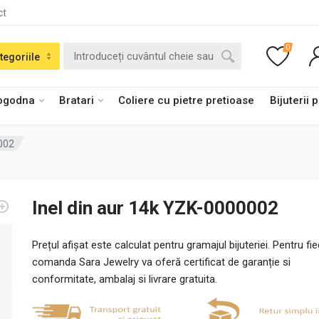
ct
0
tegoriile
logodna
Bratari
Coliere cu pietre pretioase
Bijuterii 
0002
Inel din aur 14k YZK-0000002
Prețul afișat este calculat pentru gramajul bijuteriei. Pentru fi
comanda Sara Jewelry va oferă certificat de garanție si
conformitate, ambalaj si livrare gratuita.