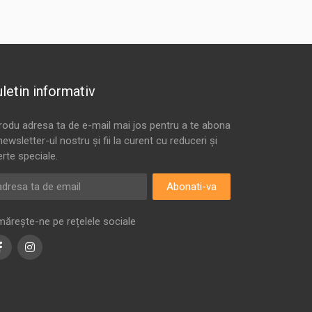
letin informativ
trodu adresa ta de e-mail mai jos pentru a te abona
newsletter-ul nostru și fii la curent cu reduceri și
erte speciale.
Abonati-va
mărește-ne pe rețelele sociale
Facebook
Instagram