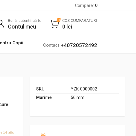
Compare:
0
Bună, autentifică-te
COS CUMPARATURI
0
Contul meu
0
lei
pentru Copii
+40720572492
Contact
SKU
YZK-0000002
Marime
56 mm
ecare