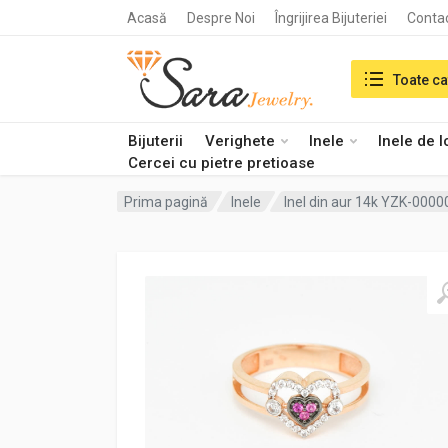
Acasă
Despre Noi
Îngrijirea Bijuteriei
Conta
Search in:
Toate ca
Bijuterii
Verighete
Inele
Inele de 
Cercei cu pietre pretioase
Prima pagină
Inele
Inel din aur 14k YZK-000