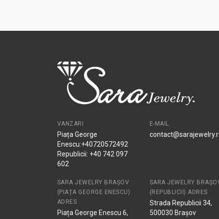
VANZARI
E-MAIL
Piața George
contact@sarajewelry.
Enescu:+40720572492
Republicii: +40 742 097
602
SARA JEWELRY BRAȘOV
SARA JEWELRY BRAȘO
(PIAȚA GEORGE ENESCU)
(REPUBLICII) ADRES
ADRES
Strada Republicii 34,
Piața George Enescu 6,
500030 Brașov