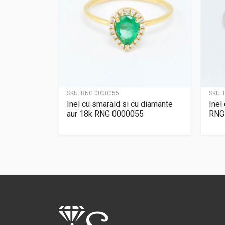
SKU:
RNG 0000055
SKU:
Inel cu smarald si cu diamante
Inel
aur 18k RNG 0000055
RNG