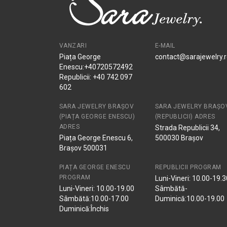
VANZARI
E-MAIL
Piața George
contact@sarajewelry.
Enescu:+40720572492
Republicii: +40 742 097
602
SARA JEWELRY BRAȘOV
SARA JEWELRY BRAȘO
(PIAȚA GEORGE ENESCU)
(REPUBLICII) ADRES
ADRES
Strada Republicii 34,
Piața George Enescu 6,
500030 Brașov
Brașov 500031
PIAȚA GEORGE ENESCU
REPUBLICII PROGRAM
PROGRAM
Luni-Vineri: 10.00-19.3
Luni-Vineri: 10.00-19.00
Sâmbătă-
Sâmbătă:10.00-17.00
Duminică:10.00-19.00
Duminică:Închis