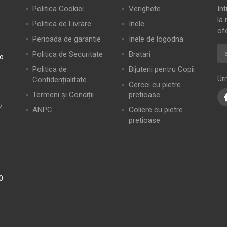
Politica Cookiei
Verighete
In
la 
Politica de Livrare
Inele
of
Perioada de garantie
Inele de logodna
Politica de Securitate
Bratari
ro
Politica de
Bijuterii pentru Copii
Ur
Confidențialitate
Cercei cu pietre
Termeni și Condiții
pretioase
V
ANPC
Coliere cu pietre
pretioase
0