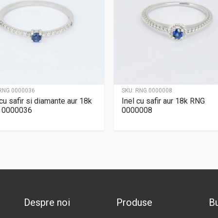
RNG 0000036
SKU:
RNG 0000008
 cu safir si diamante aur 18k
Inel cu safir aur 18k RNG
 0000036
0000008
Despre noi
Produse
Bu