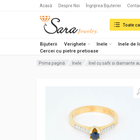
Acasă
Despre Noi
Îngrijirea Bijuteriei
Conta
Search in:
Toate ca
Bijuterii
Verighete
Inele
Inele de 
Cercei cu pietre pretioase
Prima pagină
Inele
Inel cu safir si diamante