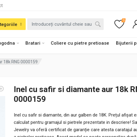
ct
0
tegoriile
logodna
Bratari
Coliere cu pietre pretioase
Bijuterii 
 aur 18k RNG 0000159
Inel cu safir si diamante aur 18k 
0000159
Inel cu safir si diamante, din aur galben de 18K. Prețul afișat 
calculat pentru gramajul si pietrele prezentate in descriere! S
Jewelry va oferă certificat de garanție care atesta caratajul au