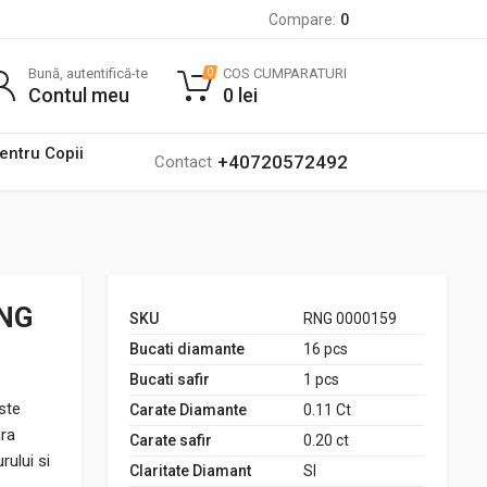
Compare:
0
Bună, autentifică-te
COS CUMPARATURI
0
Contul meu
0
lei
pentru Copii
+40720572492
Contact
RNG
SKU
RNG 0000159
Bucati diamante
16 pcs
Bucati safir
1 pcs
este
Carate Diamante
0.11 Ct
ara
Carate safir
0.20 ct
rului si
Claritate Diamant
SI