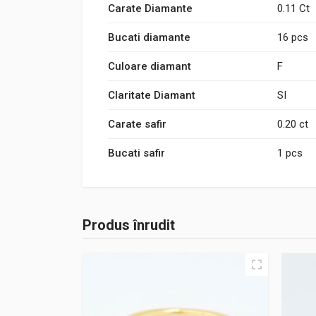
Carate Diamante
0.11 Ct
Bucati diamante
16 pcs
Culoare diamant
F
Claritate Diamant
SI
Carate safir
0.20 ct
Bucati safir
1 pcs
Produs înrudit