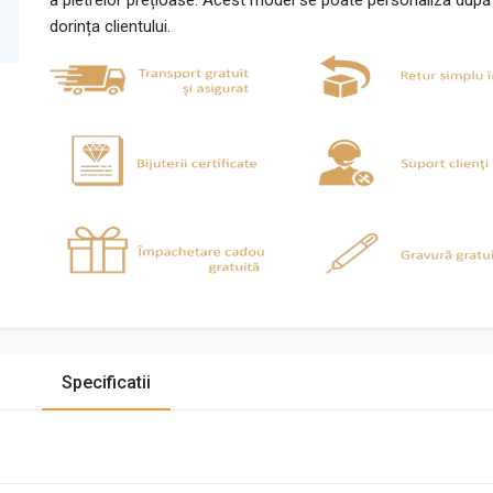
a pietrelor prețioase. Acest model se poate personaliza după
dorința clientului.
Specificatii