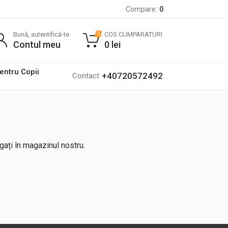
Compare:
0
Bună, autentifică-te
COS CUMPARATURI
0
Contul meu
0
lei
pentru Copii
+40720572492
Contact
gați în magazinul nostru.