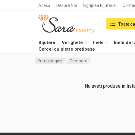
Acasă
Despre Noi
Îngrijirea Bijuteriei
Conta
Search in:
Toate ca
Bijuterii
Verighete
Inele
Inele de 
Cercei cu pietre pretioase
Prima pagină
Compare
Nu aveți produse în list