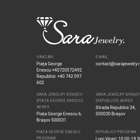
VANZARI
E-MAIL
Piața George
contact@sarajewelry.
Enescu:+40720572492
Republicii: +40 742 097
602
SARA JEWELRY BRAȘOV
SARA JEWELRY BRAȘO
(PIAȚA GEORGE ENESCU)
(REPUBLICII) ADRES
ADRES
Strada Republicii 34,
Piața George Enescu 6,
500030 Brașov
Brașov 500031
PIAȚA GEORGE ENESCU
REPUBLICII PROGRAM
PROGRAM
Luni-Vineri: 10.00-19.3