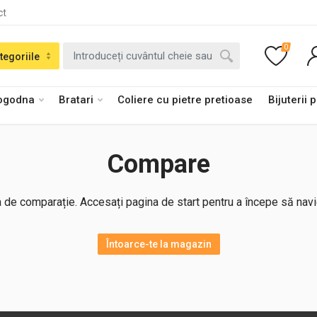
ct
0
tegoriile
logodna
Bratari
Coliere cu pietre pretioase
Bijuterii 
Compare
a de comparație. Accesați pagina de start pentru a începe să navi
Întoarce-te la magazin