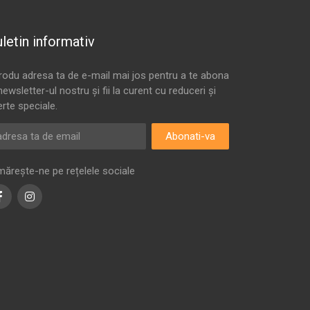
letin informativ
trodu adresa ta de e-mail mai jos pentru a te abona
newsletter-ul nostru și fii la curent cu reduceri și
erte speciale.
Abonati-va
mărește-ne pe rețelele sociale
Facebook
Instagram