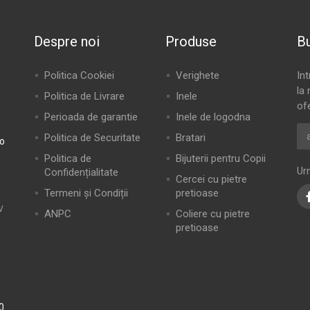
Despre noi
Produse
Bu
Politica Cookiei
Verighete
In
la 
Politica de Livrare
Inele
of
Perioada de garantie
Inele de logodna
Politica de Securitate
Bratari
ro
Politica de
Bijuterii pentru Copii
Ur
Confidențialitate
Cercei cu pietre
Termeni și Condiții
pretioase
V
ANPC
Coliere cu pietre
pretioase
0