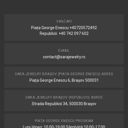
VANZARI
Piața George Enescu:+40720572492
Republicii: +40 742 097 602
E-MAIL
contact@sarajewelry.ro
SARA JEWELRY BRAȘOV (PIAȚA GEORGE ENESCU) ADRES
Piața George Enescu 6, Brașov 500031
SARA JEWELRY BRAȘOV (REPUBLICII) ADRES
Strada Republicii 34, 500030 Brașov
PIAȚA GEORGE ENESCU PROGRAM
Luni-Vineri: 10.00-19.00 Sâmbătă:10.00-17.00