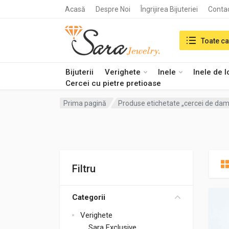
Acasă
Despre Noi
Îngrijirea Bijuteriei
Conta
Search in:
Toate ca
Bijuterii
Verighete
Inele
Inele de 
Cercei cu pietre pretioase
Prima pagină
Produse etichetate „cercei de da
Filtru
Categorii
Verighete
Sara Exclusive