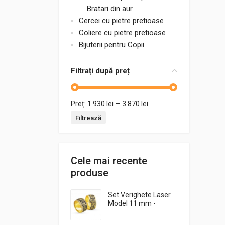
Bratari din aur
Cercei cu pietre pretioase
Coliere cu pietre pretioase
Bijuterii pentru Copii
Filtrați după preț
Preț:
1.930 lei
—
3.870 lei
Preț minim
Preț maxim
Filtrează
Cele mai recente
produse
Set Verighete Laser
Model 11 mm -
ZR446