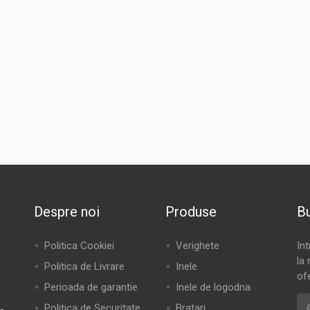
Despre noi
Produse
Bu
Politica Cookiei
Verighete
In
la 
Politica de Livrare
Inele
of
Perioada de garantie
Inele de logodna
Politica de Securitate
Bratari