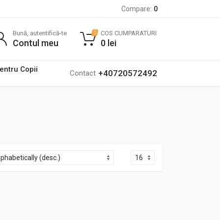
Compare:
0
Bună, autentifică-te
COS CUMPARATURI
0
Contul meu
0
lei
pentru Copii
+40720572492
Contact