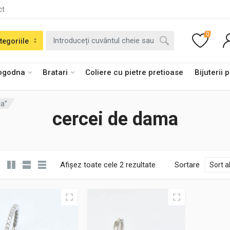
ct
0
tegoriile
logodna
Bratari
Coliere cu pietre pretioase
Bijuterii 
ma”
cercei de dama
Afișez toate cele 2 rezultate
Sortare