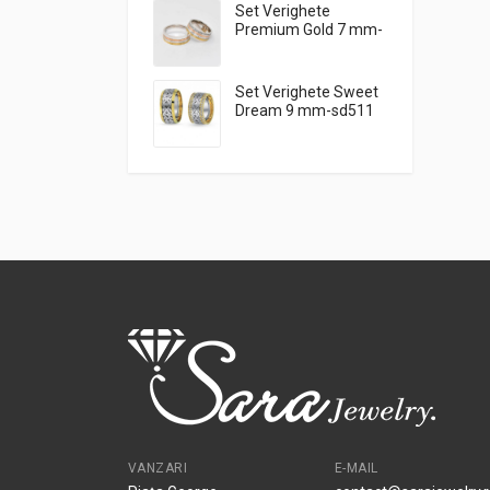
Set Verighete
Premium Gold 7 mm-
LG1722
Set Verighete Sweet
Dream 9 mm-sd511
VANZARI
E-MAIL