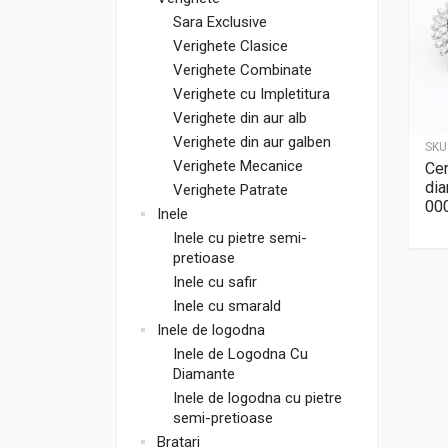
Sara Exclusive
Verighete Clasice
Verighete Combinate
Verighete cu Impletitura
Verighete din aur alb
Verighete din aur galben
SKU
Verighete Mecanice
Cer
dia
Verighete Patrate
00
Inele
Inele cu pietre semi-
pretioase
Inele cu safir
Inele cu smarald
Inele de logodna
Inele de Logodna Cu
Diamante
Inele de logodna cu pietre
semi-pretioase
Bratari