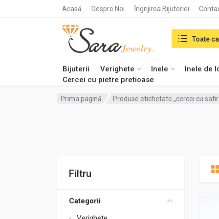
Acasă
Despre Noi
Îngrijirea Bijuteriei
Conta
Search in:
Toate ca
Bijuterii
Verighete
Inele
Inele de 
Cercei cu pietre pretioase
Prima pagină
Produse etichetate „cercei cu safi
Filtru
Categorii
Verighete