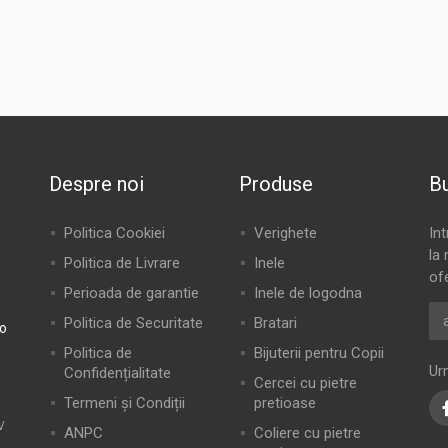
Despre noi
Produse
Bu
Politica Cookiei
Verighete
In
la 
Politica de Livrare
Inele
of
Perioada de garantie
Inele de logodna
Politica de Securitate
Bratari
ro
Politica de
Bijuterii pentru Copii
Ur
Confidențialitate
Cercei cu pietre
Termeni și Condiții
pretioase
V
ANPC
Coliere cu pietre