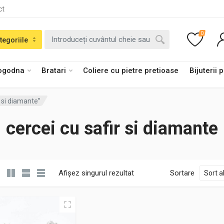
ct
0
tegoriile
logodna
Bratari
Coliere cu pietre pretioase
Bijuterii 
r si diamante”
cercei cu safir si diamante
Afișez singurul rezultat
Sortare