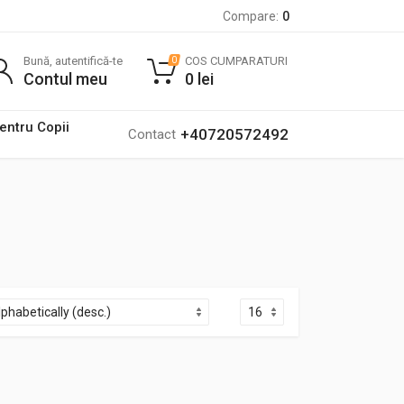
Compare:
0
Bună, autentifică-te
COS CUMPARATURI
0
Contul meu
0
lei
pentru Copii
+40720572492
Contact