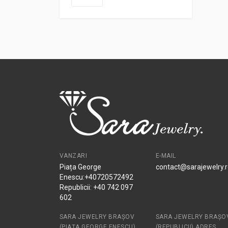
VANZARI
E-MAIL
Piața George
contact@sarajewelry.
Enescu:+40720572492
Republicii: +40 742 097
602
SARA JEWELRY BRAȘOV
SARA JEWELRY BRAȘO
(PIAȚA GEORGE ENESCU)
(REPUBLICII) ADRES